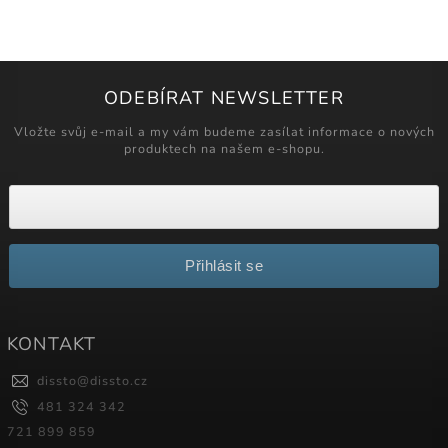
ODEBÍRAT NEWSLETTER
Vložte svůj e-mail a my vám budeme zasílat informace o nových
produktech na našem e-shopu.
Přihlásit se
KONTAKT
dissto
@
dissto.cz
481 324 342
721 899 859