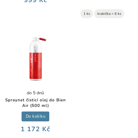
1 ks
krabička = 6 ks
do 5 dnů
Spraynet čisticí olej do Bien
Air (500 ml)
Do košíku
1 172 Kč