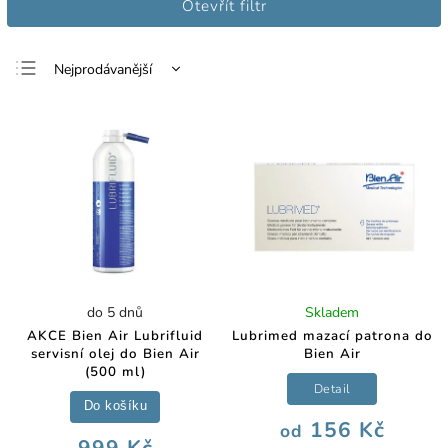
Otevřít filtr
Nejprodávanější
Nejlevnější
Nejdražší
Abecedně
do 5 dnů
Skladem
AKCE Bien Air Lubrifluid
Lubrimed mazací patrona do
servisní olej do Bien Air
Bien Air
(500 ml)
Detail
Do košíku
156 Kč
od
999 Kč