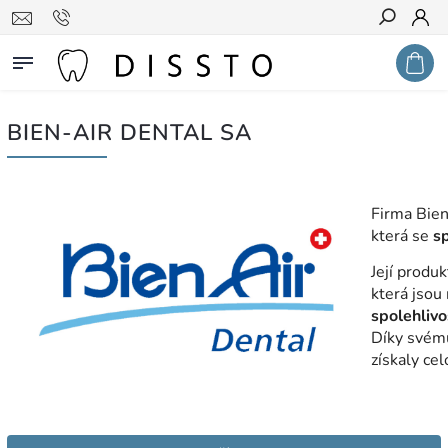
Hledat
BIEN-AIR DENTAL SA
Firma Bien
která se
sp
Její produ
která jsou
spolehlivo
Díky svém
získaly ce