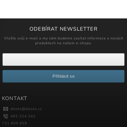
ODEBÍRAT NEWSLETTER
Vložte svůj e-mail a my vám budeme zasílat informace o nových
produktech na našem e-shopu.
Přihlásit se
KONTAKT
dissto
@
dissto.cz
481 324 342
721 899 859