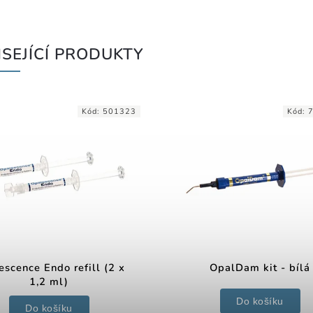
SEJÍCÍ PRODUKTY
Kód:
501323
Kód:
scence Endo refill (2 x
OpalDam kit - bílá
1,2 ml)
Do košíku
Do košíku