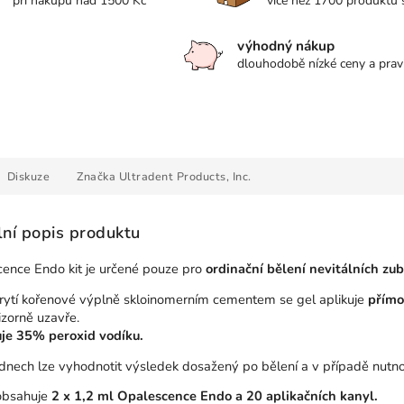
při nákupu nad 1500 Kč
více než 1700 produktů
výhodný nákup
dlouhodobě nízké ceny a prav
Diskuze
Značka
Ultradent Products, Inc.
lní popis produktu
ence Endo kit je určené pouze pro
ordinační bělení nevitálních zu
rytí kořenové výplně skloinomerním cementem se gel aplikuje
přímo
izorně uzavře.
je 35% peroxid vodíku.
dnech lze vyhodnotit výsledek dosažený po bělení a v případě nutno
obsahuje
2 x 1,2 ml Opalescence Endo a 20 aplikačních kanyl.