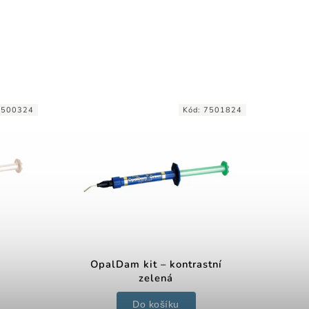
7500324
Kód:
7501824
OpalDam kit – kontrastní
zelená
Do košíku