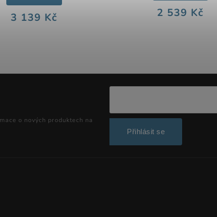
2 539 Kč
3 139 Kč
rmace o nových produktech na
Přihlásit se