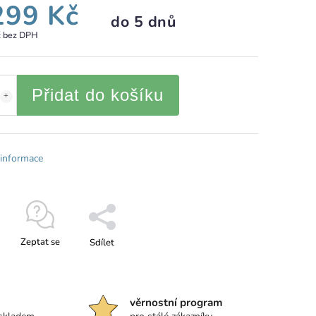
299 Kč
do 5 dnů
č bez DPH
Přidat do košíku
 informace
Zeptat se
Sdílet
věrnostní program