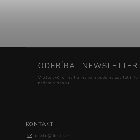
ODEBÍRAT NEWSLETTER
Vložte svůj e-mail a my vám budeme zasílat info
našem e-shopu.
KONTAKT
dissto
@
dissto.cz