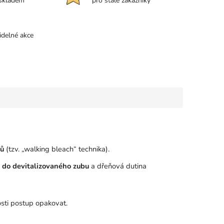
 skladem
pro stálé zákazníky
idelné akce
bů
(tzv. „walking bleach“ technika).
 do devitalizovaného zubu
a dřeňová dutina
sti postup opakovat.