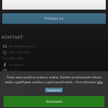
Přihlásit se
KONTAKT
dissto
@
dissto.cz
481 324 342
721 899 859
Facebook
disstocz
Tento web používá soubory cookie. Dalším procházením tohoto
webu vyjadřujete souhlas s jejich používáním.. Více informací
zde
.
Copyright 2026
Dissto
. Všechna práva vyhrazena.
Nastavení
Vytvořil
Shoptet
| Design
Shoptak.cz.
Souhlasím