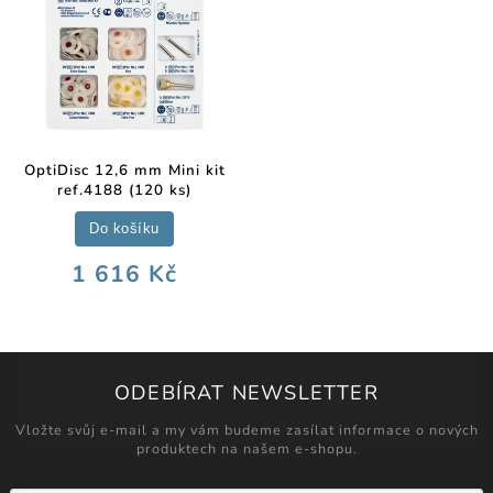
OptiDisc 12,6 mm Mini kit
ref.4188 (120 ks)
Do košíku
1 616 Kč
ODEBÍRAT NEWSLETTER
Vložte svůj e-mail a my vám budeme zasílat informace o nových
produktech na našem e-shopu.