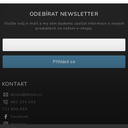
ODEBÍRAT NEWSLETTER
Vložte svůj e-mail a my vám budeme zasílat informace o nových
produktech na našem e-shopu.
Přihlásit se
KONTAKT
dissto
@
dissto.cz
481 324 342
721 899 859
Facebook
disstocz