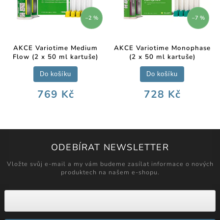
–2 %
–7 %
AKCE Variotime Medium
AKCE Variotime Monophase
Flow (2 x 50 ml kartuše)
(2 x 50 ml kartuše)
Do košíku
Do košíku
769 Kč
728 Kč
ODEBÍRAT NEWSLETTER
Vložte svůj e-mail a my vám budeme zasílat informace o nových
produktech na našem e-shopu.