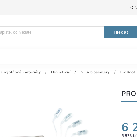
O 
Hledat
é výplňové materiály
/
Definitivní
/
MTA biosealery
/
ProRoot 
PRO
6 
5 573 K