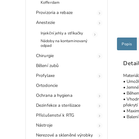
Kofferdam
Provizoria a rebaze
Anestezie
Injekční jehly a stříkačky
Nádoby na kontaminovaný
Popis
odpad
Chirurgie
Detai
Bělení zubů
Profylaxe
Materiál
• Umožňu
Ortodoncie
• Jemné 
• Během 
Ochrana a hygiena
• Vhodn
překrytí
Dezinfekce a sterilizace
• Maxim
Příslušenství k RTG
• Balení
Nástroje
Nerezové a skleněné výrobky