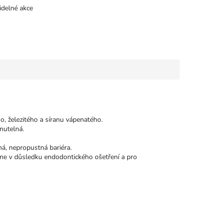
idelné akce
o, železitého a síranu vápenatého.
nutelná.
ná, nepropustná bariéra.
ene v důsledku endodontického ošetření a pro