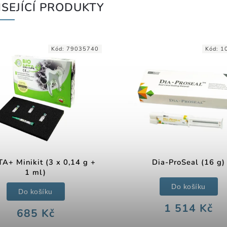
SEJÍCÍ PRODUKTY
Kód:
79035740
Kód:
1
A+ Minikit (3 x 0,14 g +
Dia-ProSeal (16 g)
1 ml)
Do košíku
Do košíku
1 514 Kč
685 Kč