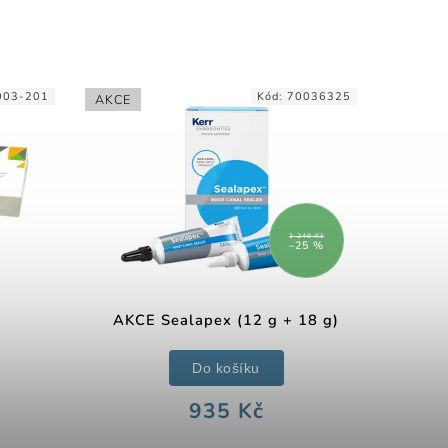
003-201
Kód:
70036325
AKCE
1 249 Kč
–25 %
AKCE Sealapex (12 g + 18 g)
Do košíku
935 Kč