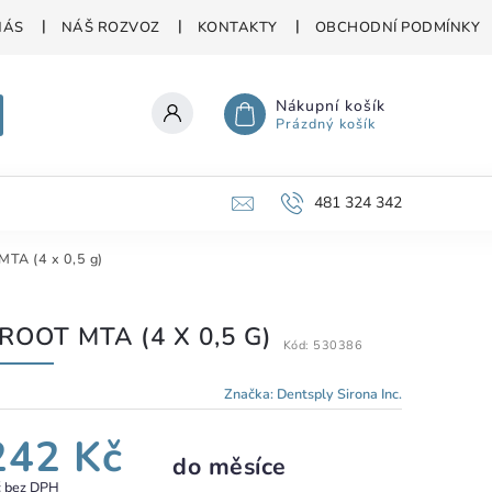
NÁS
NÁŠ ROZVOZ
KONTAKTY
OBCHODNÍ PODMÍNKY
Nákupní košík
Prázdný košík
481 324 342
MTA (4 x 0,5 g)
ROOT MTA (4 X 0,5 G)
Kód:
530386
Značka:
Dentsply Sirona Inc.
242 Kč
do měsíce
č bez DPH