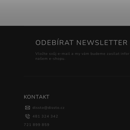
ODEBÍRAT NEWSLETTER
Vložte svůj e-mail a my vám budeme zasílat info
našem e-shopu.
KONTAKT
dissto
@
dissto.cz
481 324 342
721 899 859