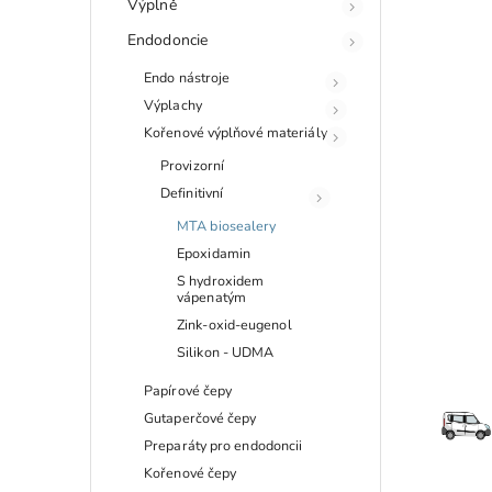
Výplně
Endodoncie
Endo nástroje
Výplachy
Kořenové výplňové materiály
Provizorní
Definitivní
MTA biosealery
Epoxidamin
S hydroxidem
vápenatým
Zink-oxid-eugenol
Silikon - UDMA
Papírové čepy
Gutaperčové čepy
Preparáty pro endodoncii
Kořenové čepy