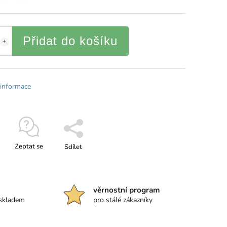
Přidat do košíku
 informace
Zeptat se
Sdílet
věrnostní program
 skladem
pro stálé zákazníky