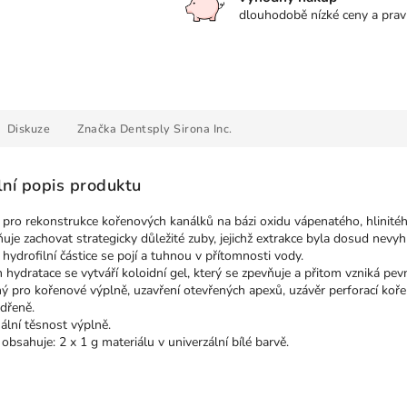
dlouhodobě nízké ceny a prav
Diskuze
Značka
Dentsply Sirona Inc.
lní popis produktu
 pro rekonstrukce kořenových kanálků na bázi oxidu vápenatého, hlinitéh
je zachovat strategicky důležité zuby, jejichž extrakce byla dosud nevyh
hydrofilní částice se pojí a tuhnou v přítomnosti vody.
hydratace se vytváří koloidní gel, který se zpevňuje a přitom vzniká pev
ý pro kořenové výplně, uzavření otevřených apexů, uzávěr perforací koř
 dřeně.
ální těsnost výplně.
 obsahuje: 2 x 1 g materiálu v univerzální bílé barvě.