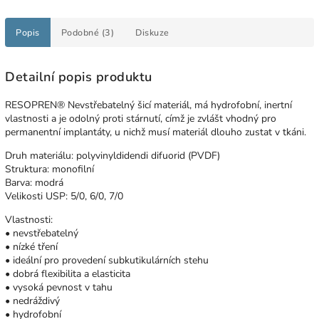
Popis
Podobné (3)
Diskuze
Detailní popis produktu
RESOPREN® Nevstřebatelný šicí materiál, má hydrofobní, inertní
vlastnosti a je odolný proti stárnutí, címž je zvlášt vhodný pro
permanentní implantáty, u nichž musí materiál dlouho zustat v tkáni.
Druh materiálu: polyvinyldidendi difuorid (PVDF)
Struktura: monofilní
Barva: modrá
Velikosti USP: 5/0, 6/0, 7/0
Vlastnosti:
• nevstřebatelný
• nízké tření
• ideální pro provedení subkutikulárních stehu
• dobrá flexibilita a elasticita
• vysoká pevnost v tahu
• nedráždivý
• hydrofobní