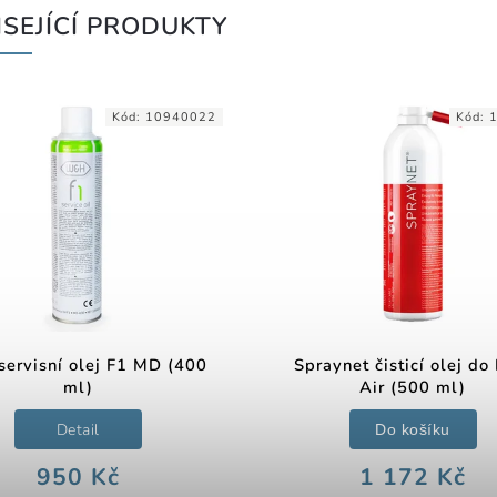
SEJÍCÍ PRODUKTY
Kód:
10940022
Kód:
ervisní olej F1 MD (400
Spraynet čisticí olej do
ml)
Air (500 ml)
Detail
Do košíku
950 Kč
1 172 Kč