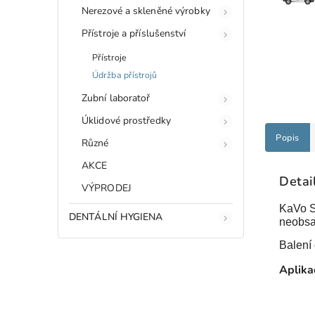
Nerezové a skleněné výrobky
Přístroje a příslušenství
Přístroje
Údržba přístrojů
Zubní laboratoř
Úklidové prostředky
Popis
Různé
AKCE
Detai
VÝPRODEJ
KaVo Sp
DENTÁLNÍ HYGIENA
neobsah
Balení
Aplika