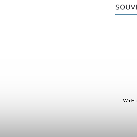
SOUVI
W+H s