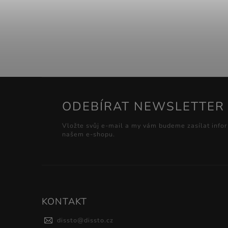
ODEBÍRAT NEWSLETTER
Vložte svůj e-mail a my vám budeme zasílat info
našem e-shopu.
KONTAKT
dissto
@
dissto.cz