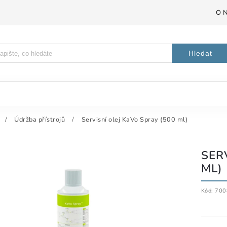
O 
Hledat
/
Údržba přístrojů
/
Servisní olej KaVo Spray (500 ml)
SER
ML)
Kód:
700