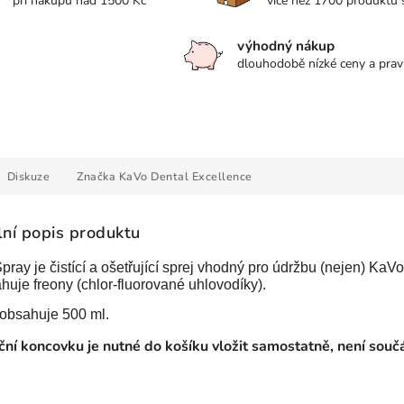
při nákupu nad 1500 Kč
více než 1700 produktů
výhodný nákup
dlouhodobě nízké ceny a prav
Diskuze
Značka
KaVo Dental Excellence
lní popis produktu
ray je čistící a ošetřující sprej vhodný pro údržbu (nejen) Ka
uje freony (chlor-fluorované uhlovodíky).
 obsahuje 500 ml.
ční koncovku je nutné do košíku vložit samostatně, není součás