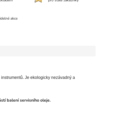
 skladem
pro stálé zákazníky
idelné akce
Vo instrumentů. Je ekologicky nezávadný a
tí balení servisního oleje.