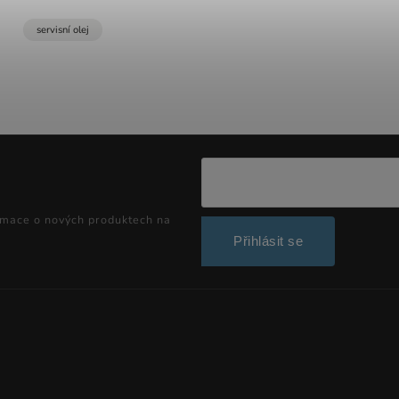
servisní olej
rmace o nových produktech na
Přihlásit se