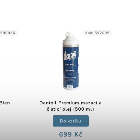
1600036
Kód:
592005
 Bien
Dentoil Premium mazací a
čisticí olej (500 ml)
Do košíku
699 Kč