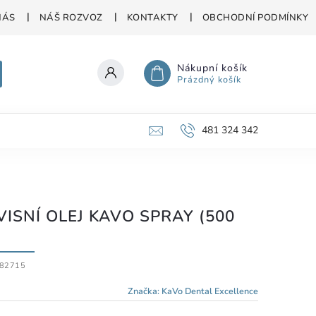
NÁS
NÁŠ ROZVOZ
KONTAKTY
OBCHODNÍ PODMÍNKY
Nákupní košík
Prázdný košík
481 324 342
VISNÍ OLEJ KAVO SPRAY (500
82715
Značka:
KaVo Dental Excellence