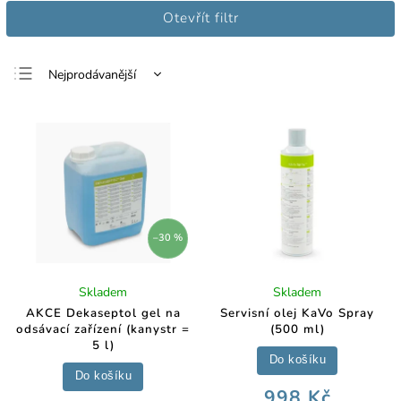
Otevřít filtr
Nejprodávanější
Nejlevnější
Nejdražší
Abecedně
–30 %
Skladem
Skladem
AKCE Dekaseptol gel na
Servisní olej KaVo Spray
odsávací zařízení (kanystr =
(500 ml)
5 l)
Do košíku
Do košíku
998 Kč