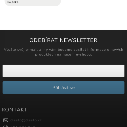
kolénka
ODEBÍRAT NEWSLETTER
Vložte svůj e-mail a my vám budeme zasílat informace o nových
produktech na našem e-shopu.
Přihlásit se
KONTAKT
dissto
@
dissto.cz