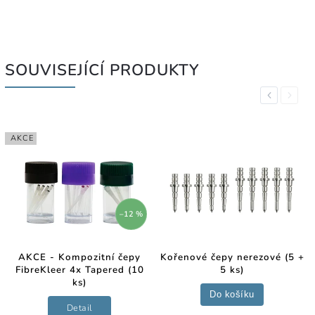
SOUVISEJÍCÍ PRODUKTY
Previous
Next
AKCE
–12 %
AKCE - Kompozitní čepy
Kořenové čepy nerezové (5 +
FibreKleer 4x Tapered (10
5 ks)
ks)
Do košíku
Detail