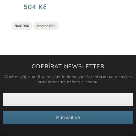
504 Kč
žluté 050
červené 090
ODEBÍRAT NEWSLETTER
Vložte svůj e-mail a my vám budeme zasílat informace o nových
produktech na našem e-shopu.
Přihlásit se