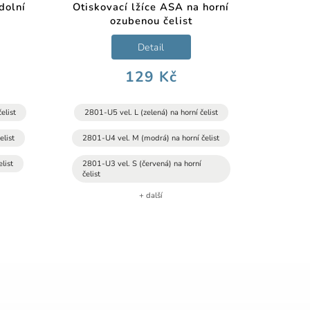
dolní
Otiskovací lžíce ASA na horní
ozubenou čelist
Detail
129 Kč
elist
2801-U5 vel. L (zelená) na horní čelist
elist
2801-U4 vel. M (modrá) na horní čelist
list
2801-U3 vel. S (červená) na horní
čelist
+ další