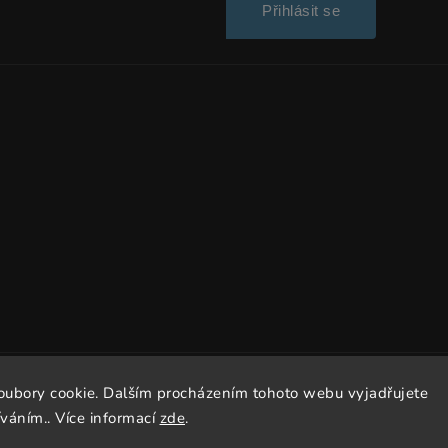
Přihlásit se
oubory cookie. Dalším procházením tohoto webu vyjadřujete
Copyright 2026
Dissto
. Všechna práva vyhrazena.
íváním.. Více informací
zde
.
Vytvořil
Shoptet
| Design
Shoptak.cz.