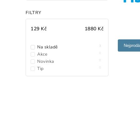
FILTRY
129
Kč
1880
Kč
Nejprodá
3
Na skladě
0
Akce
0
Novinka
0
Tip