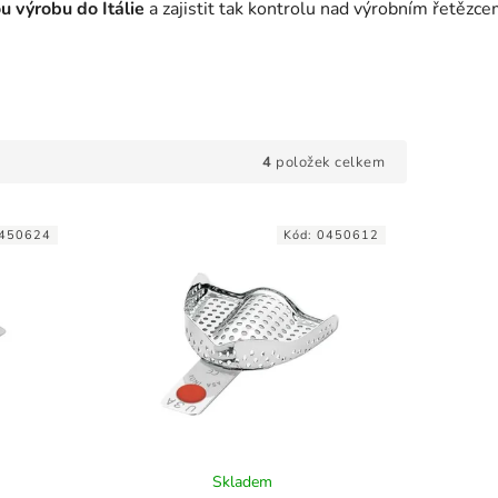
u výrobu do Itálie
a zajistit tak kontrolu nad výrobním řetězc
4
položek celkem
450624
Kód:
0450612
Skladem