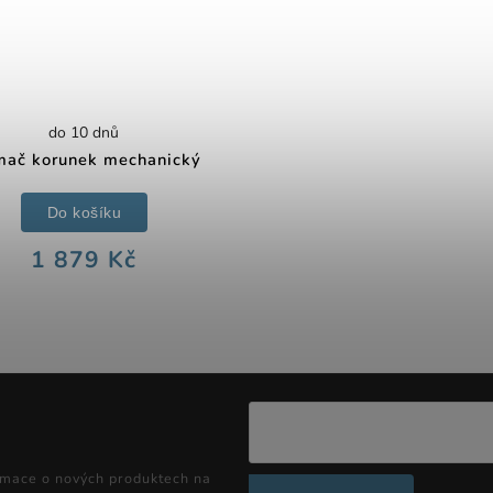
do 10 dnů
mač korunek mechanický
Do košíku
1 879 Kč
rmace o nových produktech na