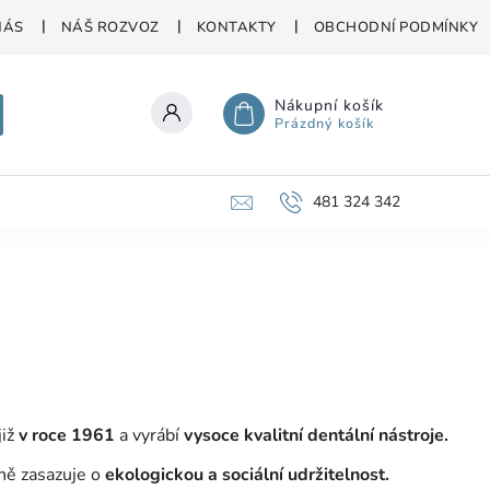
NÁS
NÁŠ ROZVOZ
KONTAKTY
OBCHODNÍ PODMÍNKY
Nákupní košík
Prázdný košík
481 324 342
již
v roce 1961
a vyrábí
vysoce kvalitní dentální nástroje.
ně zasazuje o
ekologickou a sociální udržitelnost.