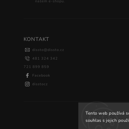
našem e-shopu.
KONTAKT
dissto
@
dissto.cz
481 324 342
721 899 859
Facebook
disstocz
Tento web používá s
souhlas s jejich použ