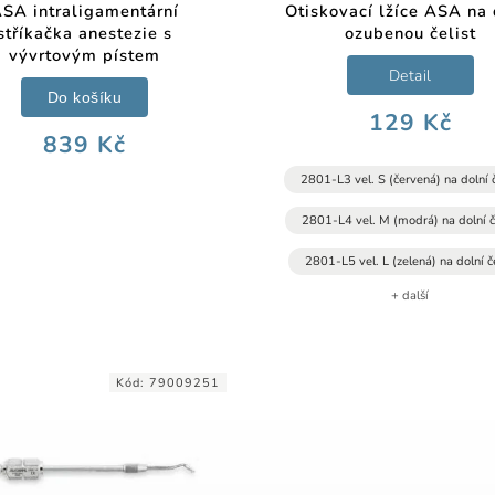
SA intraligamentární
Otiskovací lžíce ASA na 
stříkačka anestezie s
ozubenou čelist
vývrtovým pístem
Detail
Do košíku
129 Kč
839 Kč
2801-L3 vel. S (červená) na dolní č
2801-L4 vel. M (modrá) na dolní č
2801-L5 vel. L (zelená) na dolní če
+ další
Kód:
79009251