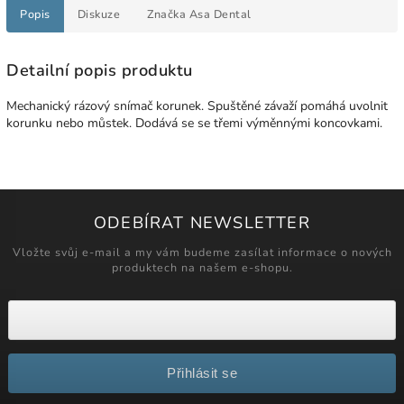
Popis
Diskuze
Značka
Asa Dental
Detailní popis produktu
Mechanický rázový snímač korunek. Spuštěné závaží pomáhá uvolnit
korunku nebo můstek. Dodává se se třemi výměnnými koncovkami.
ODEBÍRAT NEWSLETTER
Vložte svůj e-mail a my vám budeme zasílat informace o nových
produktech na našem e-shopu.
Přihlásit se