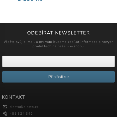
ODEBÍRAT NEWSLETTER
Vložte svůj e-mail a my vám budeme zasílat informace o nových
produktech na našem e-shopu.
Přihlásit se
KONTAKT
dissto
@
dissto.cz
481 324 342