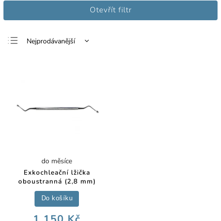
Otevřít filtr
Nejprodávanější
Nejlevnější
Nejdražší
Abecedně
do měsíce
Exkochleační lžička
oboustranná (2,8 mm)
Do košíku
1 150 Kč