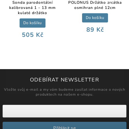
Sonda parodontální
POLONUS Držátko zrcátka
kalibrovaná 1 - 13 mm
osmihran plné 12cm
kulaté držátko
Do košíku
Do košíku
89 Kč
505 Kč
ODEBÍRAT NEWSLETTER
Vložte svůj e-mail a my vám budeme zasílat informace o nových
produktech na našem e-shopu.
Přihlásit se