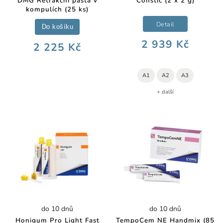
DMG Retrakční pasta v
Constic (2 x 2 g)
kompulích (25 ks)
Detail
Do košíku
2 939 Kč
2 225 Kč
A1
A2
A3
+ další
do 10 dnů
do 10 dnů
Honigum Pro Light Fast
TempoCem NE Handmix (85