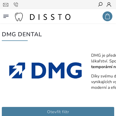
Hledat
DMG DENTAL
DMG je před
lékařství. S
temporární n
Díky svému 
vynikajících 
moderní a efe
Otevřít filtr