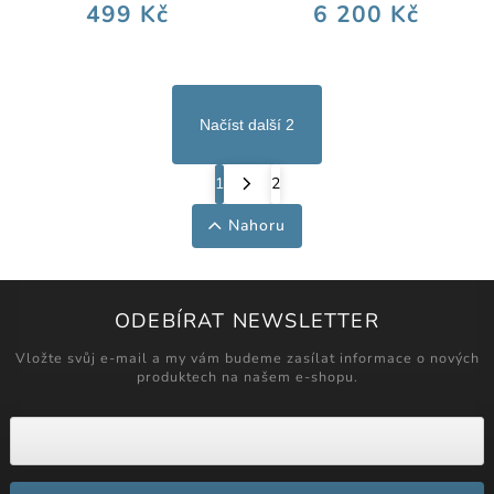
499 Kč
6 200 Kč
Načíst další 2
1
2
Nahoru
ODEBÍRAT NEWSLETTER
Vložte svůj e-mail a my vám budeme zasílat informace o nových
produktech na našem e-shopu.