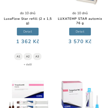
do 10 dnů
do 10 dnů
LuxaFlow Star refill (2 x 1,5
LUXATEMP STAR automix
g)
76 g
Detail
Detail
1 362 Kč
3 570 Kč
A1
A2
A3
+ další