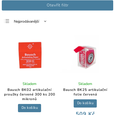
Otevřít filtr
Nejprodávanější
Nejlevnější
Nejdražší
Abecedně
Skladem
Skladem
Bausch BK02 artikulační
Bausch BK25 artikulační
proužky červené 300 ks 200
folie červená
mikronů
Do košíku
Do košíku
509 Kč