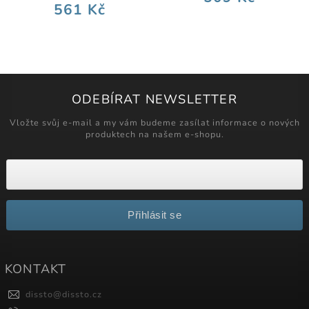
561 Kč
ODEBÍRAT NEWSLETTER
Vložte svůj e-mail a my vám budeme zasílat informace o nových
produktech na našem e-shopu.
Přihlásit se
KONTAKT
dissto
@
dissto.cz