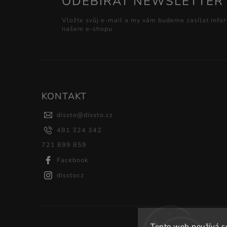
ODEBÍRAT NEWSLETTER
Vložte svůj e-mail a my vám budeme zasílat info
našem e-shopu.
KONTAKT
dissto
@
dissto.cz
481 324 342
721 899 859
Facebook
disstocz
Tento web používá s