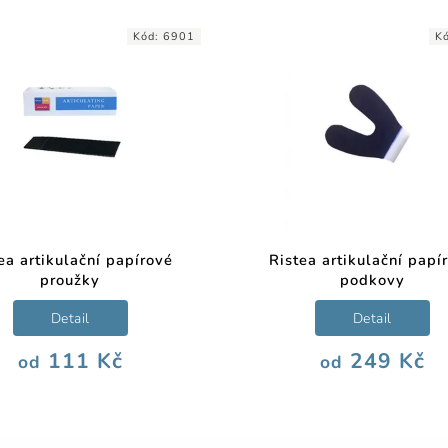
Kód:
6901
K
ea artikulační papírové
Ristea artikulační papí
proužky
podkovy
Detail
Detail
111 Kč
249 Kč
od
od