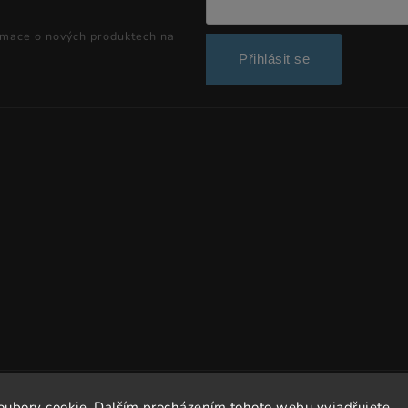
rmace o nových produktech na
Přihlásit se
Copyright 2026
Dissto
. Všechna práva vyhrazena.
oubory cookie. Dalším procházením tohoto webu vyjadřujete