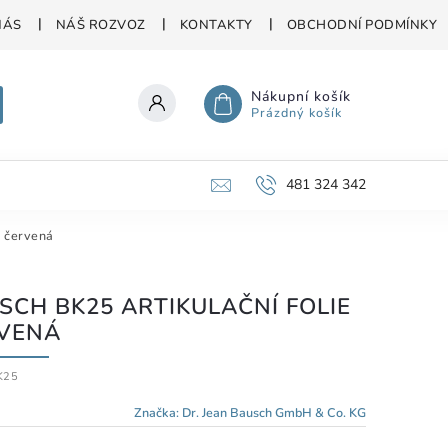
NÁS
NÁŠ ROZVOZ
KONTAKTY
OBCHODNÍ PODMÍNKY
Nákupní košík
Prázdný košík
481 324 342
e červená
SCH BK25 ARTIKULAČNÍ FOLIE
VENÁ
K25
Značka:
Dr. Jean Bausch GmbH & Co. KG