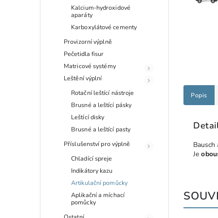
Kalcium-hydroxidové
aparáty
Karboxylátové cementy
Provizorní výplně
Pečetidla fisur
Matricové systémy
Leštění výplní
Rotační leštící nástroje
Popis
Brusné a leštící pásky
Leštící disky
Detai
Brusné a leštící pasty
Příslušenství pro výplně
Bausch 
Je
obou
Chladící spreje
Indikátory kazu
Artikulační pomůcky
SOUVI
Aplikační a míchací
pomůcky
Ostatní