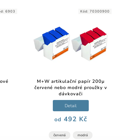
ód:
6903
Kód:
70300900
rové
M+W artikulační papír 200µ
červené nebo modré proužky v
dávkovači
Detail
492 Kč
od
červená
modrá