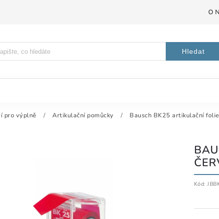
O 
Hledat
í pro výplně
/
Artikulační pomůcky
/
Bausch BK25 artikulační foli
BAU
ČER
Kód:
JBB