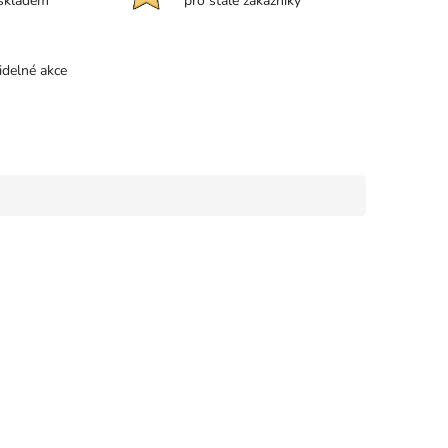
 skladem
pro stálé zákazníky
idelné akce