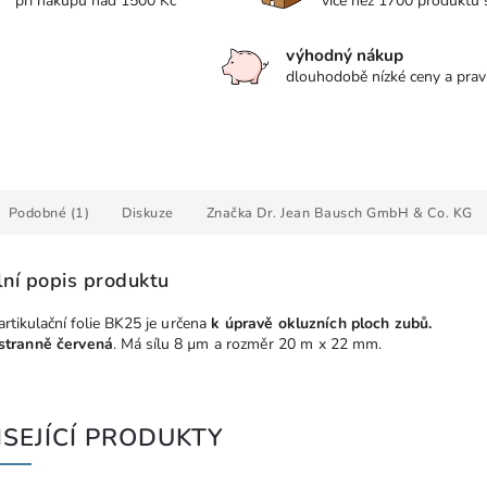
při nákupu nad 1500 Kč
více než 1700 produktů
výhodný nákup
dlouhodobě nízké ceny a prav
Podobné (1)
Diskuze
Značka
Dr. Jean Bausch GmbH & Co. KG
lní popis produktu
artikulační folie BK25
je určena
k úpravě okluzních ploch zubů.
stranně červená
.
Má sílu 8
µm a rozměr 20 m x 22 mm.
SEJÍCÍ PRODUKTY