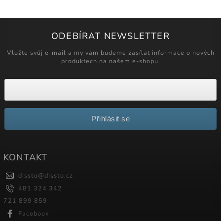
ODEBÍRAT NEWSLETTER
Vložte svůj e-mail a my vám budeme zasílat informace o nových
produktech na našem e-shopu.
Přihlásit se
KONTAKT
dissto
@
dissto.cz
481 324 342
721 899 859
Facebook