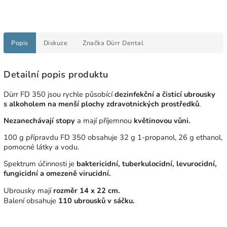
Popis
Diskuze
Značka
Dürr Dental
Detailní popis produktu
Dürr FD 350 jsou rychle působící
dezinfekční a čisticí ubrousky
s alkoholem na menší plochy zdravotnických prostředků
.
Nezanechávají stopy
a mají příjemnou
květinovou vůni.
100 g přípravdu FD 350 obsahuje 32 g 1-propanol, 26 g ethanol,
pomocné látky a vodu.
Spektrum účinnosti je
baktericidní, tuberkulocidní, levurocidní,
fungicidní a omezeně virucidní.
Ubrousky mají
rozměr 14 x 22 cm.
Balení obsahuje
110 ubrousků v sáčku.