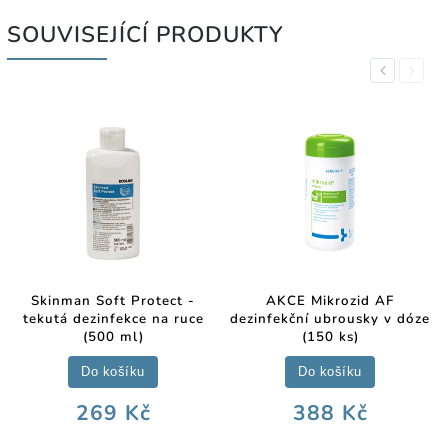
SOUVISEJÍCÍ PRODUKTY
Previous
Next
Skinman Soft Protect -
AKCE Mikrozid AF
tekutá dezinfekce na ruce
dezinfekční ubrousky v dóze
(500 ml)
(150 ks)
Do košíku
Do košíku
269 Kč
388 Kč