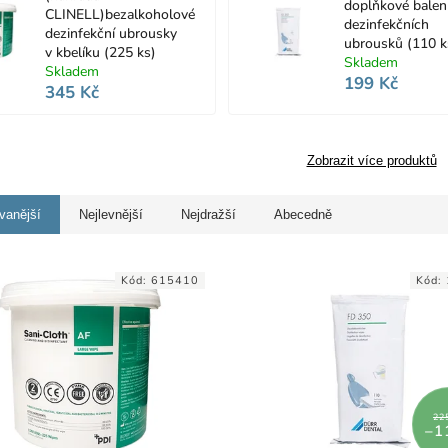
doplňkové balen
CLINELL)bezalkoholové
dezinfekčních
dezinfekční ubrousky
ubrousků (110 k
v kbelíku (225 ks)
Skladem
Skladem
199 Kč
345 Kč
Zobrazit více produktů
vanější
Nejlevnější
Nejdražší
Abecedně
Kód:
615410
Kód:
22
–1