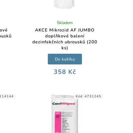
Skladem
ové
AKCE Mikrozid AF JUMBO
ousků
doplňkové balení
dezinfekčních ubrousků (200
ks)
Do košíku
358 Kč
114144
Kód:
4731245