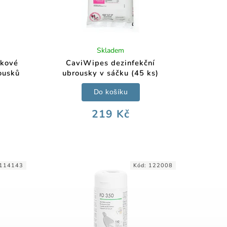
Skladem
ňkové
CaviWipes dezinfekční
ousků
ubrousky v sáčku (45 ks)
Do košíku
219 Kč
114143
Kód:
122008