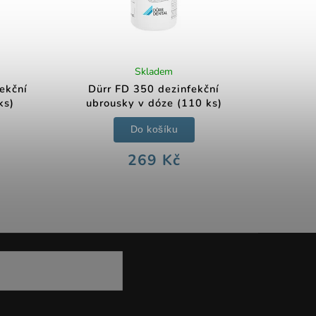
Skladem
ekční
Dürr FD 350 dezinfekční
ks)
ubrousky v dóze (110 ks)
Do košíku
269 Kč