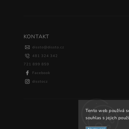
KONTAKT
dissto
@
dissto.cz
481 324 342
721 899 859
Facebook
disstocz
Tento web používá s
souhlas s jejich použ