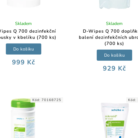
Skladem
Skladem
ipes Q 700 dezinfekční
D-Wipes Q 700 doplňk
ousky v kbelíku (700 ks)
balení dezinfekčních ubr
(700 ks)
Do košíku
Do košíku
999 Kč
929 Kč
Kód:
70168725
Kód: