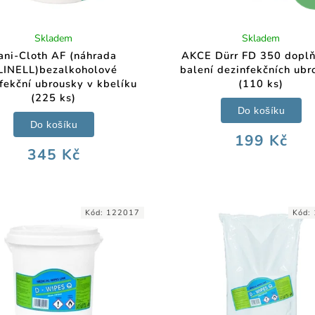
Skladem
Skladem
ani-Cloth AF (náhrada
AKCE Dürr FD 350 dopl
LINELL)bezalkoholové
balení dezinfekčních ubr
fekční ubrousky v kbelíku
(110 ks)
(225 ks)
Do košíku
Do košíku
199 Kč
345 Kč
Kód:
122017
Kód: