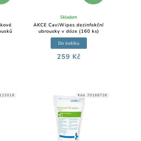
Skladem
ňkové
AKCE CaviWipes dezinfekční
ousků
ubrousky v dóze (160 ks)
Do košíku
259 Kč
122018
Kód:
70168726