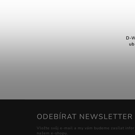
D-W
ub
ODEBÍRAT NEWSLETTER
Vložte svůj e-mail a my vám budeme zasílat info
našem e-shopu.