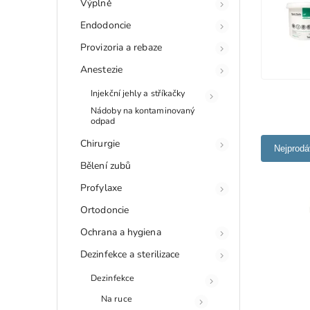
Výplně
Endodoncie
Provizoria a rebaze
Anestezie
Injekční jehly a stříkačky
Nádoby na kontaminovaný
odpad
Chirurgie
Nejprodá
Bělení zubů
Profylaxe
Ortodoncie
Ochrana a hygiena
Dezinfekce a sterilizace
Dezinfekce
Na ruce