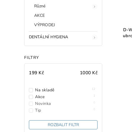
Různé
AKCE
VÝPRODEJ
D-W
ubr
DENTÁLNÍ HYGIENA
FILTRY
199
Kč
1000
Kč
12
Na skladě
1
Akce
0
Novinka
0
Tip
ROZBALIT FILTR