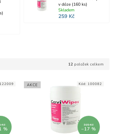
í
v dóze (160 ks)
Skladem
s)
259 Kč
12
položek celkem
122009
Kód:
100082
AKCE
5 Kč
315 Kč
1 %
–17 %