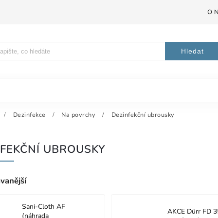
O 
Hledat
/
Dezinfekce
/
Na povrchy
/
Dezinfekční ubrousky
NFEKČNÍ UBROUSKY
vanější
Sani-Cloth AF
AKCE Dürr FD 3
(náhrada