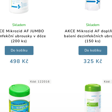
Skladem
Skladem
CE Mikrozid AF JUMBO
AKCE Mikrozid AF dopl
infekční ubrousky v dóze
balení dezinfekčních ubr
(200 ks)
(150 ks)
Do košíku
Do košíku
498 Kč
325 Kč
Kód:
122016
Kód: