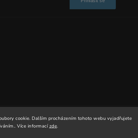
Přihlásit se
Copyright 2026
Dissto
. Všechna práva vyhrazena.
oubory cookie. Dalším procházením tohoto webu vyjadřujete
íváním.. Více informací
zde
.
Vytvořil
Shoptet
| Design
Shoptak.cz.