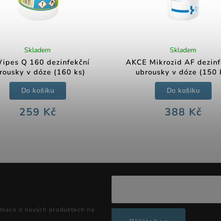
Skladem
Skladem
ipes Q 160 dezinfekční
AKCE Mikrozid AF dezinf
rousky v dóze (160 ks)
ubrousky v dóze (150 
Do košíku
Do košíku
259 Kč
388 Kč
rmace o nových produktech na