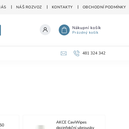
NÁS
NÁŠ ROZVOZ
KONTAKTY
OBCHODNÍ PODMÍNKY
Nákupní košík
Prázdný košík
481 324 342
AKCE CaviWipes
50
dezinfekční ubrousky