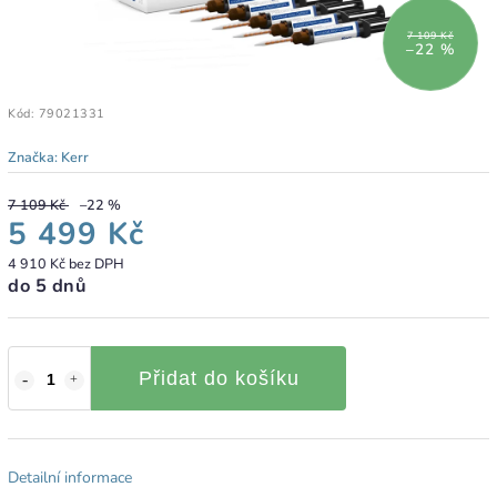
7 109 Kč
–22 %
Kód:
79021331
Značka:
Kerr
7 109 Kč
–22 %
5 499 Kč
4 910 Kč bez DPH
do 5 dnů
Přidat do košíku
Detailní informace