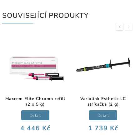
SOUVISEJÍCÍ PRODUKTY
Previous
Next
Maxcem Elite Chroma refill
Variolink Esthetic LC
(2 x 5 g)
stříkačka (2 g)
Detail
Detail
4 446 Kč
1 739 Kč