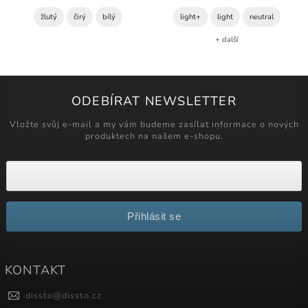
žlutý
čirý
bílý
light+
light
neutral
+ další
ODEBÍRAT NEWSLETTER
Vložte svůj e-mail a my vám budeme zasílat informace o nových
produktech na našem e-shopu.
Přihlásit se
KONTAKT
dissto
@
dissto.cz