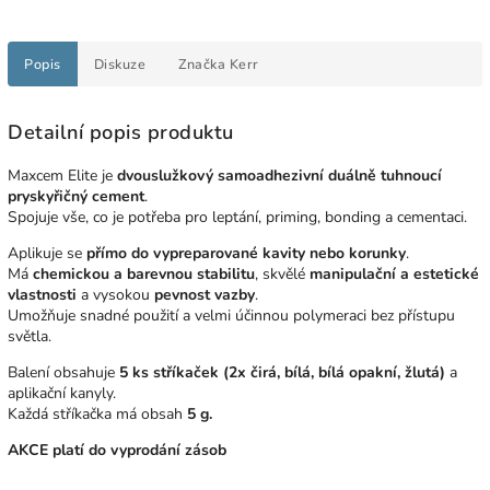
Popis
Diskuze
Značka
Kerr
Detailní popis produktu
Maxcem Elite je
dvouslužkový samoadhezivní duálně tuhnoucí
pryskyřičný cement
.
Spojuje vše, co je potřeba pro leptání, priming, bonding a cementaci.
Aplikuje se
přímo do vypreparované kavity nebo korunky
.
Má
chemickou a barevnou stabilitu
, skvělé
manipulační a estetické
vlastnosti
a vysokou
pevnost vazby
.
Umožňuje snadné použití a velmi účinnou polymeraci bez přístupu
světla.
Balení obsahuje
5 ks stříkaček
(2x čirá, bílá, bílá opakní, žlutá)
a
aplikační kanyly.
Každá stříkačka má obsah
5 g.
AKCE platí do vyprodání zásob