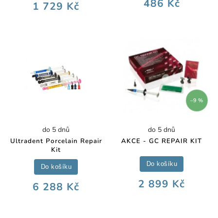
486 Kč
1 729 Kč
–9 %
do 5 dnů
do 5 dnů
Ultradent Porcelain Repair
AKCE - GC REPAIR KIT
Kit
Do košíku
Do košíku
2 899 Kč
6 288 Kč