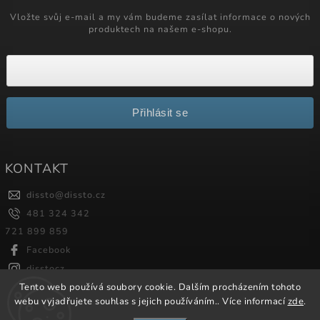
Vložte svůj e-mail a my vám budeme zasílat informace o nových
produktech na našem e-shopu.
Přihlásit se
KONTAKT
dissto
@
dissto.cz
481 324 342
721 899 859
Facebook
disstocz
Tento web používá soubory cookie. Dalším procházením tohoto
webu vyjadřujete souhlas s jejich používáním.. Více informací
zde
.
Copyright 2026
Dissto
. Všechna práva vyhrazena.