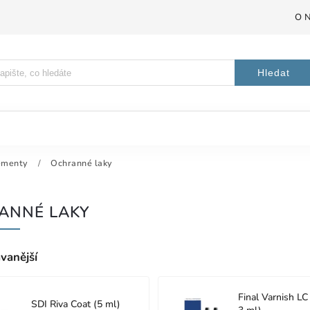
O 
Hledat
ementy
/
Ochranné laky
ANNÉ LAKY
vanější
Final Varnish LC
SDI Riva Coat (5 ml)