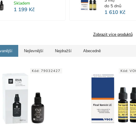
3 ml)
Skladem
do 5 dnů
1 199 Kč
1 610 Kč
Zobrazit více produktů
vanější
Nejlevnější
Nejdražší
Abecedně
Kód:
79032427
Kód:
VO