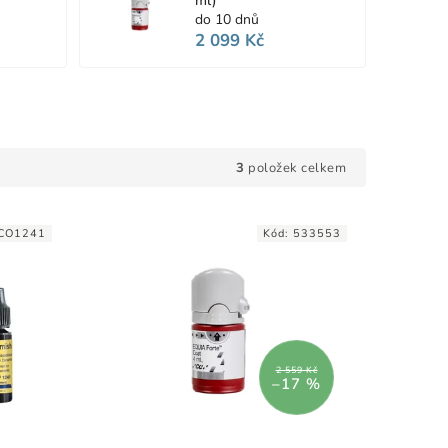
ml)
do 10 dnů
2 099 Kč
3
položek celkem
CO1241
Kód:
533553
2 559 Kč
–17 %