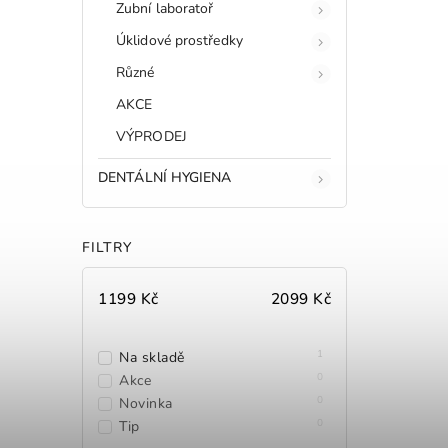
Zubní laboratoř
Úklidové prostředky
Různé
AKCE
VÝPRODEJ
DENTÁLNÍ HYGIENA
FILTRY
1199
Kč
2099
Kč
1
Na skladě
0
Akce
0
Novinka
0
Tip