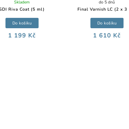
Skladem
do 5 dnů
SDI Riva Coat (5 ml)
Final Varnish LC (2 x 3
Do košíku
Do košíku
1 199 Kč
1 610 Kč