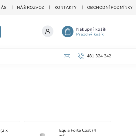
NÁS
NÁŠ ROZVOZ
KONTAKTY
OBCHODNÍ PODMÍNKY
Nákupní košík
Prázdný košík
481 324 342
 (2 x
Equia Forte Coat (4