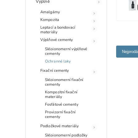
Výplně
Amalgámy
Kompozita
Leptací a bondovací
materiály
Výplňové cementy
Skloionomerní výplňové
Nejprodá
cementy
Ochranné laky
Fixační cementy
Skloionomerní fixační
cementy
Kompozitní fixační
materiály
Fosfátové cementy
Provizorní fixační
cementy
Podložkové materiály
Skloionomerní podložky