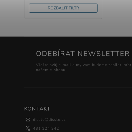
ROZBALIT FILTR
ODEBÍRAT NEWSLETTER
Vložte svůj e-mail a my vám budeme zasílat info
našem e-shopu.
KONTAKT
dissto
@
dissto.cz
481 324 342