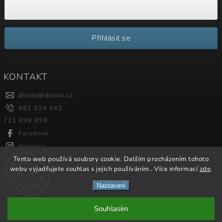
Přihlásit se
KONTAKT
dissto
@
dissto.cz
481 324 342
721 899 859
Facebook
disstocz
Tento web používá soubory cookie. Dalším procházením tohoto
webu vyjadřujete souhlas s jejich používáním.. Více informací
zde
.
Copyright 2026
Dissto
. Všechna práva vyhrazena.
Nastavení
Vytvořil
Shoptet
| Design
Shoptak.cz.
Souhlasím