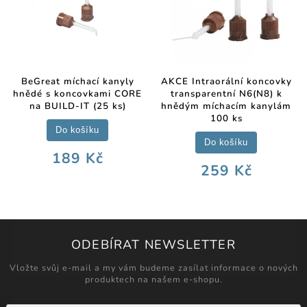
BeGreat míchací kanyly
AKCE Intraorální koncovky
hnědé s koncovkami CORE
transparentní N6(N8) k
na BUILD-IT (25 ks)
hnědým míchacím kanylám
100 ks
Do košíku
Do košíku
189 Kč
259 Kč
ODEBÍRAT NEWSLETTER
Vložte svůj e-mail a my vám budeme zasílat informace o nových
produktech na našem e-shopu.