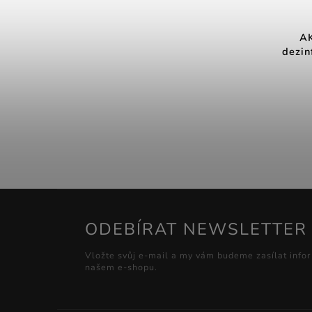
AK
dezin
ODEBÍRAT NEWSLETTER
Vložte svůj e-mail a my vám budeme zasílat info
našem e-shopu.