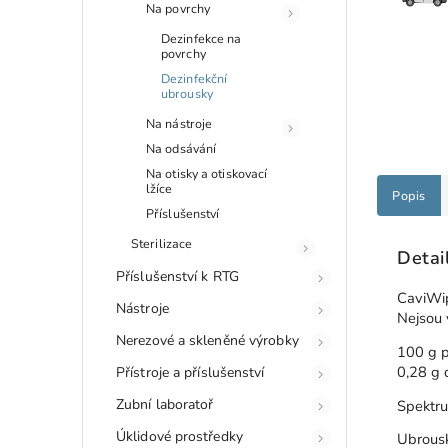
Na povrchy
Dezinfekce na
povrchy
Dezinfekční
ubrousky
Na nástroje
Na odsávání
Na otisky a otiskovací
lžíce
Popis
Příslušenství
Sterilizace
Detai
Příslušenství k RTG
CaviWip
Nástroje
Nejsou 
Nerezové a skleněné výrobky
100 g p
0,28 g 
Přístroje a příslušenství
Zubní laboratoř
Spektru
Úklidové prostředky
Ubrous