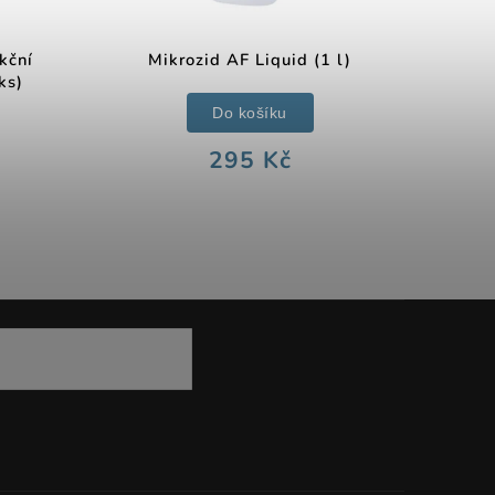
kční
Mikrozid AF Liquid (1 l)
ks)
Do košíku
295 Kč