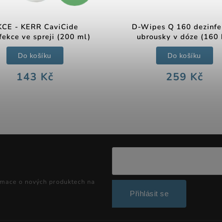
CE - KERR CaviCide
D-Wipes Q 160 dezinfe
fekce ve spreji (200 ml)
ubrousky v dóze (160 
Do košíku
Do košíku
143 Kč
259 Kč
rmace o nových produktech na
Přihlásit se