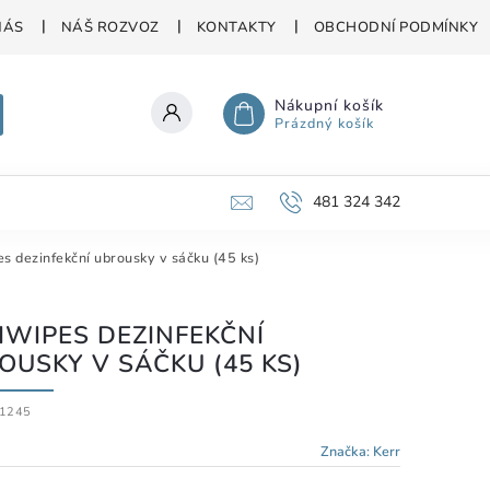
NÁS
NÁŠ ROZVOZ
KONTAKTY
OBCHODNÍ PODMÍNKY
Nákupní košík
Prázdný košík
481 324 342
s dezinfekční ubrousky v sáčku (45 ks)
IWIPES DEZINFEKČNÍ
OUSKY V SÁČKU (45 KS)
1245
Značka:
Kerr