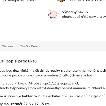
při nákupu nad 1500 Kč
více než 1700 produktů
výhodný nákup
dlouhodobě nízké ceny a prav
Diskuze
Značka
Kerr
lní popis produktu
es jsou
dezinfekční a čisticí ubrousky s alkoholem na menší ploc
vhodné pro dezinfekci rukou a materiálů citlivých na alkohol.
řípravdu Mikrozid AF obsahuje 17,2 g isopropanol,
diisobutylphenoxyethoxyethyl dimethyl benzyl ammonium chlorid a 
m účinnosti je
baktericidní, tuberkulocidní, levurocidní, fungicidní 
ky mají
rozměr 22,5 x 17,15 cm.