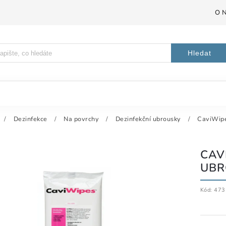
O 
Hledat
/
Dezinfekce
/
Na povrchy
/
Dezinfekční ubrousky
/
CaviWipe
CAV
UBR
Kód:
473