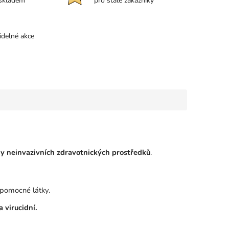
 skladem
pro stálé zákazníky
idelné akce
hy neinvazivních zdravotnických prostředků
.
pomocné látky.
a virucidní.