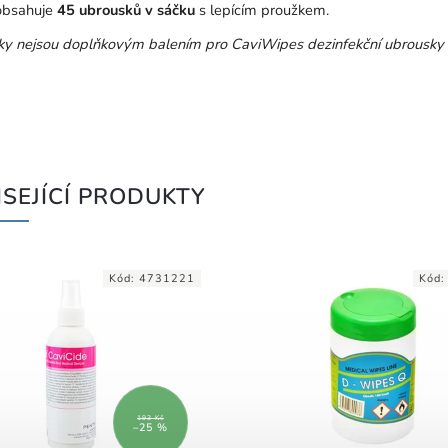
obsahuje
45 ubrousků v sáčku
s lepícím proužkem.
ky nejsou doplňkovým balením pro CaviWipes
dezinfekční ubrousky 
SEJÍCÍ PRODUKTY
Kód:
4731221
Kód
193 Kč
–25 %