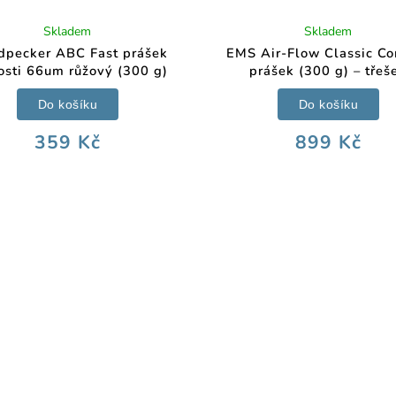
Skladem
Skladem
pecker ABC Fast prášek
EMS Air-Flow Classic Co
tosti 66um růžový (300 g)
prášek (300 g) – třeš
Do košíku
Do košíku
359 Kč
899 Kč