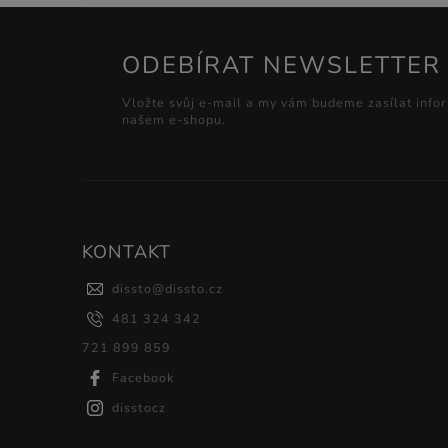
ODEBÍRAT NEWSLETTER
Vložte svůj e-mail a my vám budeme zasílat info
našem e-shopu.
KONTAKT
dissto
@
dissto.cz
481 324 342
721 899 859
Facebook
disstocz