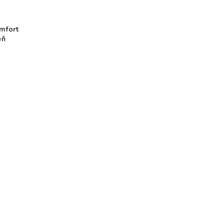
mfort
eň