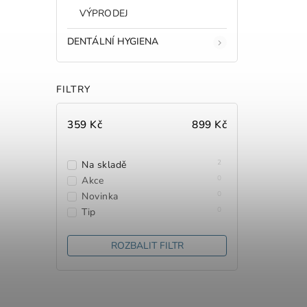
VÝPRODEJ
DENTÁLNÍ HYGIENA
FILTRY
359
Kč
899
Kč
2
Na skladě
0
Akce
0
Novinka
0
Tip
ROZBALIT FILTR