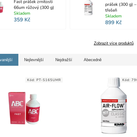
Fast prášek zrnitosti
prášek (300 g) –
66um růžový (300 g)
třešeň
Skladem
Skladem
359 Kč
899 Kč
Zobrazit více produktů
vanější
Nejlevnější
Nejdražší
Abecedně
Kód:
PT-S165UMR
Kód:
79