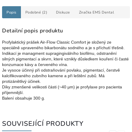
Popis
Podobné (2)
Diskuze
Značka
EMS Dental
Detailní popis produktu
Profylaktický prášek Air-Flow Classic Comfort je složený ze
speciálně upraveného bikarbonátu sodného a je s příchutí třešně.
Indikací je managment supragingiválního biofilmu, odstranění
silných pigmentací a skvrn, které vznikly důsledkem kouření či časté
konzumace kávy a červeného vína.
Je vysoce účinný při odstraňování povlaku, pigmentací, čerstvě
kalcifikovaného zubního kamene a při leštění zubů. Má
protizánětlivý účinek.
Díky zmenšené velikosti části (
~40 µm)
je profylaxe pro pacienta
příjemnější.
Balení obsahuje 300 g.
SOUVISEJÍCÍ PRODUKTY