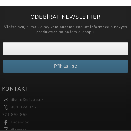
ODEBÍRAT NEWSLETTER
Vložte svůj e-mail a my vám budeme zasílat informace o nových
produktech na našem e-shopu.
Přihlásit se
KONTAKT
dissto
@
dissto.cz
481 324 342
721 899 859
Facebook
disstocz