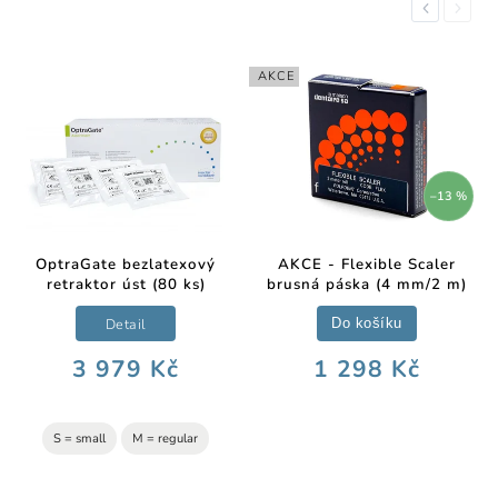
Previous
Next
AKCE
–13 %
OptraGate bezlatexový
AKCE - Flexible Scaler
retraktor úst (80 ks)
brusná páska (4 mm/2 m)
Detail
Do košíku
3 979 Kč
1 298 Kč
S = small
M = regular