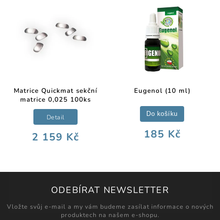
Matrice Quickmat sekční
Eugenol (10 ml)
matrice 0,025 100ks
Do košíku
Detail
185 Kč
2 159 Kč
ODEBÍRAT NEWSLETTER
Vložte svůj e-mail a my vám budeme zasílat informace o nových
produktech na našem e-shopu.