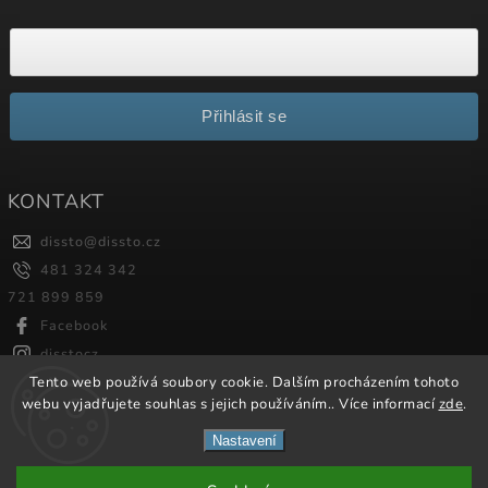
Přihlásit se
KONTAKT
dissto
@
dissto.cz
481 324 342
721 899 859
Facebook
disstocz
Tento web používá soubory cookie. Dalším procházením tohoto
webu vyjadřujete souhlas s jejich používáním.. Více informací
zde
.
Copyright 2026
Dissto
. Všechna práva vyhrazena.
Nastavení
Vytvořil
Shoptet
| Design
Shoptak.cz.