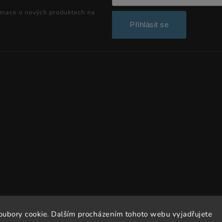
rmace o nových produktech na
Přihlásit se
Copyright 2026
Dissto
. Všechna práva vyhrazena.
oubory cookie. Dalším procházením tohoto webu vyjadřujete