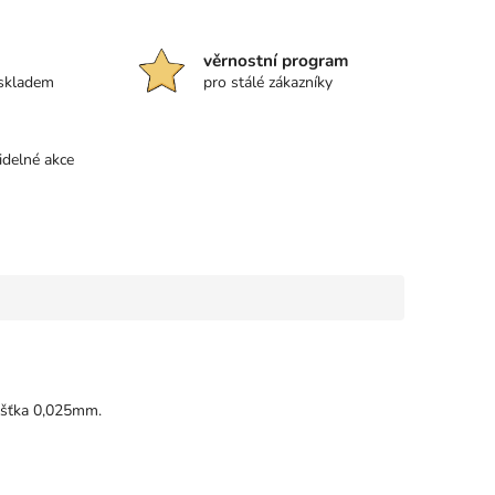
věrnostní program
 skladem
pro stálé zákazníky
idelné akce
ušťka 0,025mm.