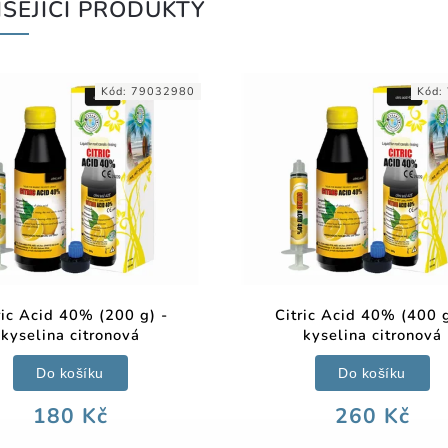
SEJÍCÍ PRODUKTY
Kód:
79032980
Kód:
ric Acid 40% (200 g) -
Citric Acid 40% (400 g
kyselina citronová
kyselina citronová
Do košíku
Do košíku
180 Kč
260 Kč