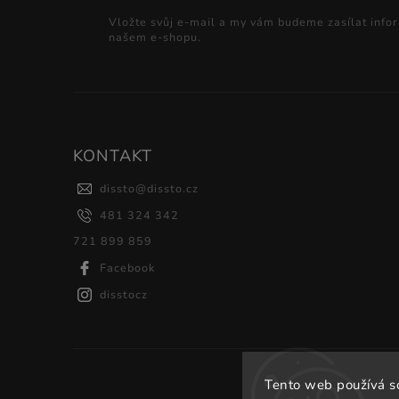
Vložte svůj e-mail a my vám budeme zasílat info
našem e-shopu.
KONTAKT
dissto
@
dissto.cz
481 324 342
721 899 859
Facebook
disstocz
Tento web používá s