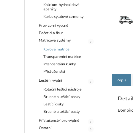
Kalcium-hydroxidové
aparáty
Karboxylátové cementy
Provizorní výplně
Pečetidla fisur
Matricové systémy
Kovové matrice
Transparentní matrice
Interdentální klínky
Příslušenství
Popis
Leštění výplní
Rotační leštící nástroje
Brusné a leštící pásky
Detai
Leštící disky
Bombíro
Brusné a leštící pasty
Příslušenství pro výplně
Ostatní