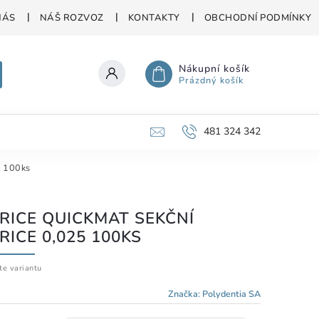
NÁS
NÁŠ ROZVOZ
KONTAKTY
OBCHODNÍ PODMÍNKY
Nákupní košík
Prázdný košík
481 324 342
5 100ks
RICE QUICKMAT SEKČNÍ
RICE 0,025 100KS
te variantu
Značka:
Polydentia SA