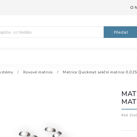
O 
Hledat
systémy
/
Kovové matrice
/
Matrice Quickmat sekční matrice 0,02
MAT
MAT
Kód:
Zvol