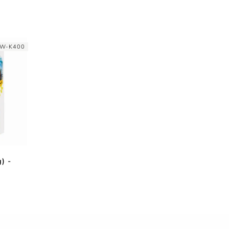
W-K400
) -