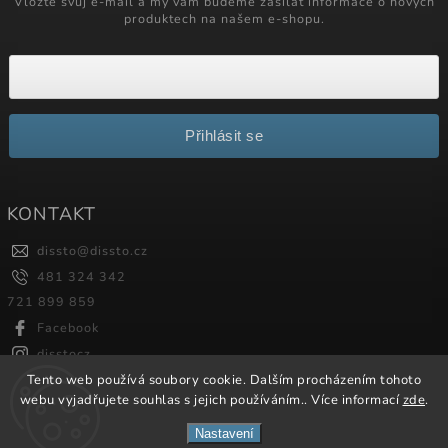
Vložte svůj e-mail a my vám budeme zasílat informace o nových
produktech na našem e-shopu.
Přihlásit se
KONTAKT
dissto
@
dissto.cz
481 324 342
721 899 859
Facebook
disstocz
Tento web používá soubory cookie. Dalším procházením tohoto
webu vyjadřujete souhlas s jejich používáním.. Více informací
zde
.
Copyright 2026
Dissto
. Všechna práva vyhrazena.
Nastavení
Vytvořil
Shoptet
| Design
Shoptak.cz.