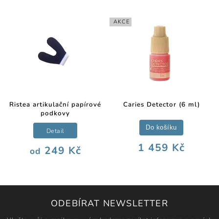
AKCE
Ristea artikulační papírové
Caries Detector (6 ml)
podkovy
Do košíku
Detail
1 459 Kč
249 Kč
od
ODEBÍRAT NEWSLETTER