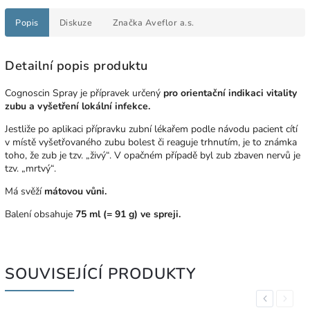
Popis
Diskuze
Značka
Aveflor a.s.
Detailní popis produktu
Cognoscin Spray je přípravek určený
pro orientační indikaci vitality
zubu a vyšetření lokální infekce.
Jestliže po aplikaci přípravku zubní lékařem podle návodu pacient cítí
v místě vyšetřovaného zubu bolest či reaguje trhnutím, je to známka
toho, že zub je tzv. „živý“. V opačném případě byl zub zbaven nervů je
tzv. „mrtvý“.
Má svěží
mátovou vůni.
Balení obsahuje
75 ml (= 91 g) ve spreji.
SOUVISEJÍCÍ PRODUKTY
Previous
Next