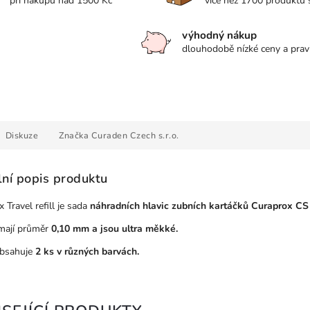
při nákupu nad 1500 Kč
více než 1700 produktů
výhodný nákup
dlouhodobě nízké ceny a prav
Diskuze
Značka
Curaden Czech s.r.o.
lní popis produktu
 Travel refill je sada
náhradních hlavic zubních kartáčků Curaprox CS
mají průměr
0,10 mm a jsou ultra měkké.
obsahuje
2 ks v různých barvách.