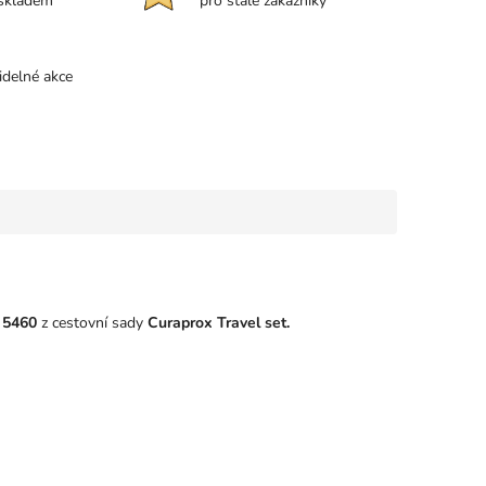
 skladem
pro stálé zákazníky
idelné akce
 5460
z cestovní sady
Curaprox Travel set.