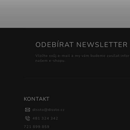
ODEBÍRAT NEWSLETTER
Vložte svůj e-mail a my vám budeme zasílat info
našem e-shopu.
KONTAKT
dissto
@
dissto.cz
481 324 342
721 899 859