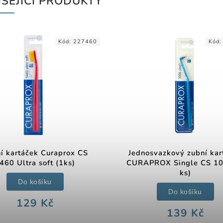
SEJÍCÍ PRODUKTY
Kód:
227460
Kód
í kartáček Curaprox CS
Jednosvazkový zubní kar
460 Ultra soft (1ks)
CURAPROX Single CS 10
ks)
Do košíku
Do košíku
129 Kč
139 Kč