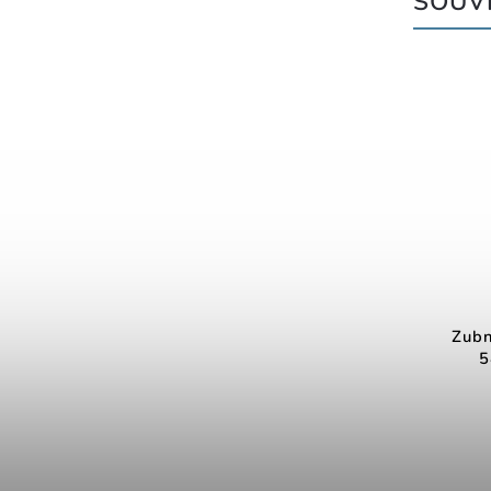
SOUVI
Zubn
5