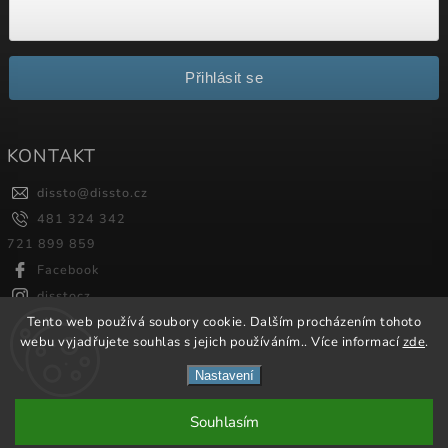
Přihlásit se
KONTAKT
dissto
@
dissto.cz
481 324 342
721 899 859
Facebook
disstocz
Tento web používá soubory cookie. Dalším procházením tohoto
webu vyjadřujete souhlas s jejich používáním.. Více informací
zde
.
Copyright 2026
Dissto
. Všechna práva vyhrazena.
Nastavení
Vytvořil
Shoptet
| Design
Shoptak.cz.
Souhlasím