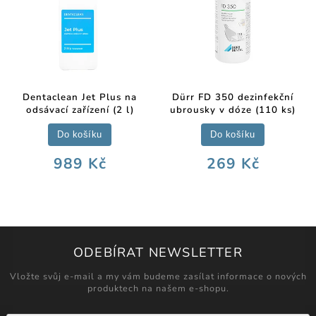
Dentaclean Jet Plus na
Dürr FD 350 dezinfekční
odsávací zařízení (2 l)
ubrousky v dóze (110 ks)
Do košíku
Do košíku
989 Kč
269 Kč
ODEBÍRAT NEWSLETTER
Vložte svůj e-mail a my vám budeme zasílat informace o nových
produktech na našem e-shopu.