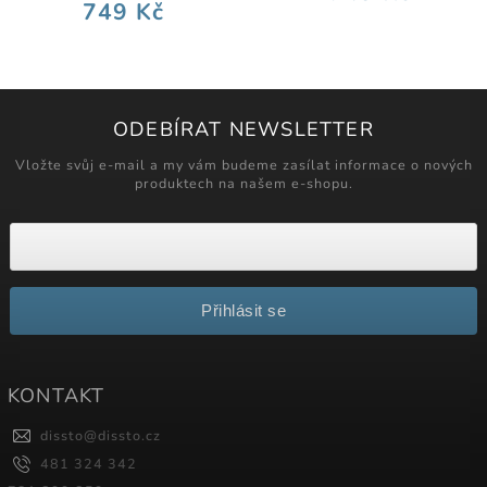
749 Kč
ODEBÍRAT NEWSLETTER
Vložte svůj e-mail a my vám budeme zasílat informace o nových
produktech na našem e-shopu.
Přihlásit se
KONTAKT
dissto
@
dissto.cz
481 324 342