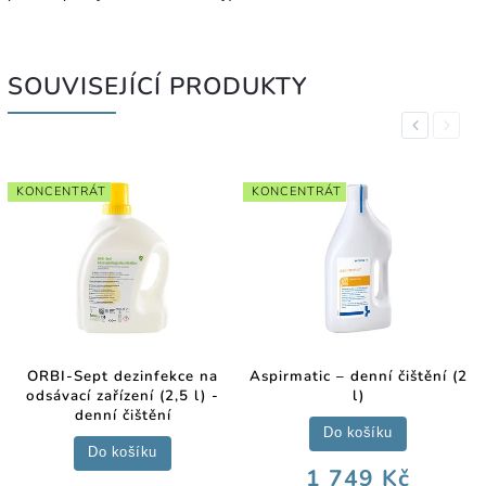
SOUVISEJÍCÍ PRODUKTY
Previous
Next
KONCENTRÁT
KONCENTRÁT
ORBI-Sept dezinfekce na
Aspirmatic – denní čištění (2
odsávací zařízení (2,5 l) -
l)
denní čištění
Do košíku
Do košíku
1 749 Kč