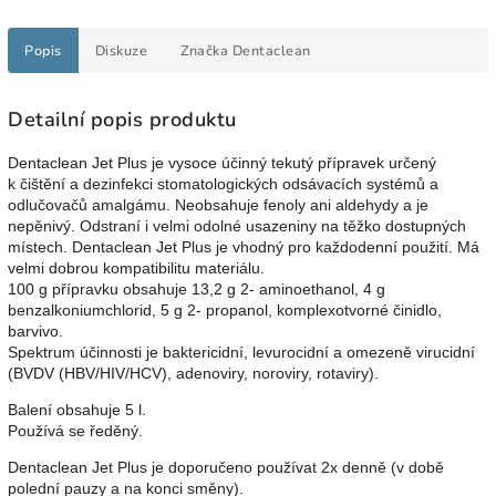
Popis
Diskuze
Značka
Dentaclean
Detailní popis produktu
Dentaclean Jet Plus je vysoce účinný tekutý přípravek určený
k čištění a dezinfekci stomatologických odsávacích systémů a
odlučovačů amalgámu. Neobsahuje fenoly ani aldehydy a je
nepěnivý. Odstraní i velmi odolné usazeniny na těžko dostupných
místech. Dentaclean Jet Plus je vhodný pro každodenní použití. Má
velmi dobrou kompatibilitu materiálu.
100 g přípravku obsahuje
13,2 g 2- aminoethanol, 4 g
benzalkoniumchlorid, 5 g 2- propanol, komplexotvorné činidlo,
barvivo.
Spektrum účinnosti je baktericidní, levurocidní a omezeně virucidní
(BVDV (HBV/HIV/HCV), adenoviry, noroviry, rotaviry).
Balení obsahuje 5 l.
Používá se ředěný.
Dentaclean Jet Plus je doporučeno používat 2x denně (v době
polední pauzy a na konci směny).