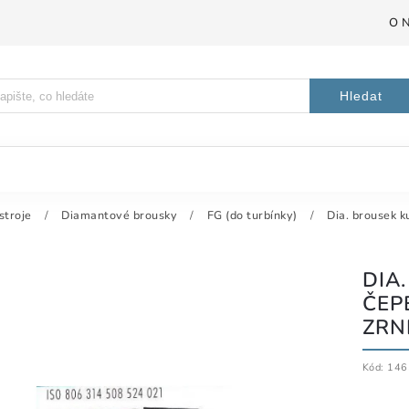
O 
Hledat
stroje
/
Diamantové brousky
/
FG (do turbínky)
/
Dia. brousek k
DIA
ČEP
ZRNI
Kód:
146