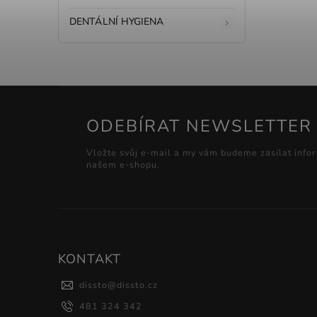
DENTÁLNÍ HYGIENA
ODEBÍRAT NEWSLETTER
Vložte svůj e-mail a my vám budeme zasílat info
našem e-shopu.
KONTAKT
dissto
@
dissto.cz
481 324 342