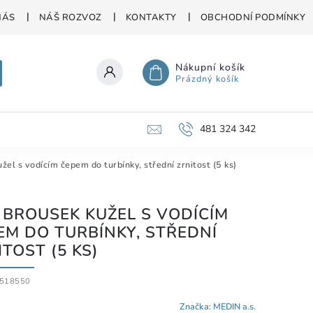
NÁS
NÁŠ ROZVOZ
KONTAKTY
OBCHODNÍ PODMÍNKY
Nákupní košík
Prázdný košík
481 324 342
užel s vodícím čepem do turbínky, střední zrnitost (5 ks)
. BROUSEK KUŽEL S VODÍCÍM
EM DO TURBÍNKY, STŘEDNÍ
TOST (5 KS)
518550
Značka:
MEDIN a.s.