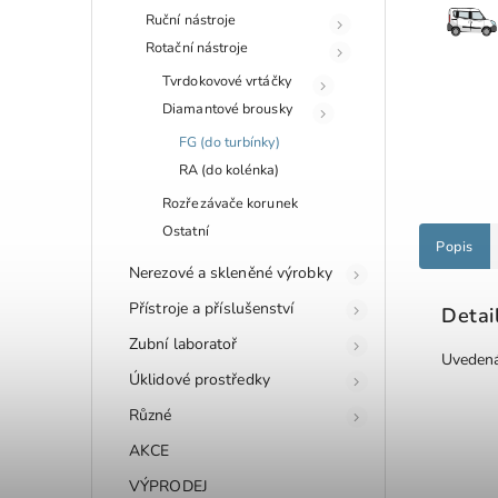
Ruční nástroje
Rotační nástroje
Tvrdokovové vrtáčky
Diamantové brousky
FG (do turbínky)
RA (do kolénka)
Rozřezávače korunek
Ostatní
Popis
Nerezové a skleněné výrobky
Přístroje a příslušenství
Detai
Zubní laboratoř
Uvedená
Úklidové prostředky
Různé
AKCE
VÝPRODEJ