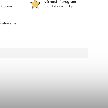
věrnostní program
 skladem
pro stálé zákazníky
idelné akce