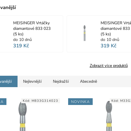
vanější
MEISINGER Vrtáčky
MEISINGER Vrtá
diamantové 833 023
diamantové 833
(5 ks)
(5 ks)
do 10 dnů
do 10 dnů
319 Kč
319 Kč
Zobrazit více produktů
vanější
Nejlevnější
Nejdražší
Abecedně
Kód:
M833G314023
Kód:
M33G
KA
NOVINKA