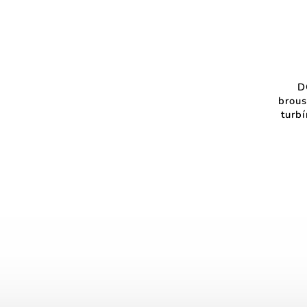
D
brou
turbí