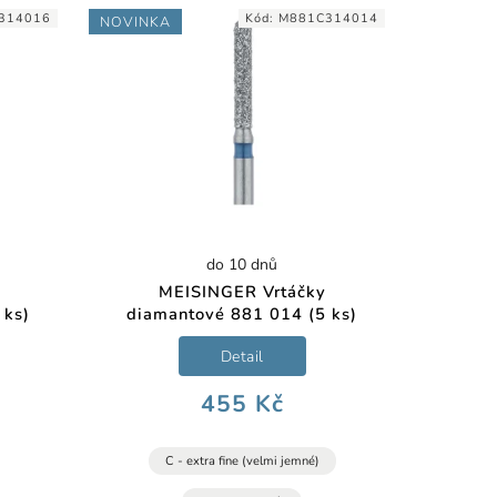
314016
Kód:
M881C314014
NOVINKA
do 10 dnů
MEISINGER Vrtáčky
 ks)
diamantové 881 014 (5 ks)
Detail
455 Kč
C - extra fine (velmi jemné)