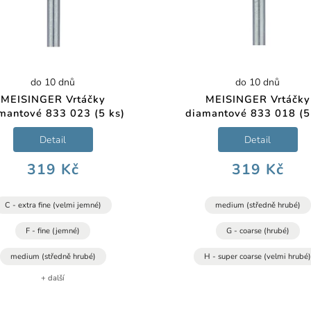
do 10 dnů
do 10 dnů
MEISINGER Vrtáčky
MEISINGER Vrtáčky
mantové 833 023 (5 ks)
diamantové 833 018 (5
Detail
Detail
319 Kč
319 Kč
C - extra fine (velmi jemné)
medium (středně hrubé)
F - fine (jemné)
G - coarse (hrubé)
medium (středně hrubé)
H - super coarse (velmi hrubé
+ další