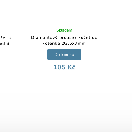
Skladem
Diamantový brousek kužel do
žel s
kolénka Ø2,5x7mm
řední
Do košíku
105 Kč