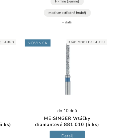
F - fine (jemné)
medium (středně hrubé)
+ další
314008
Kód:
M881F314010
NOVINKA
é
do 10 dnů
MEISINGER Vrtáčky
5 ks)
diamantové 881 010 (5 ks)
Detail