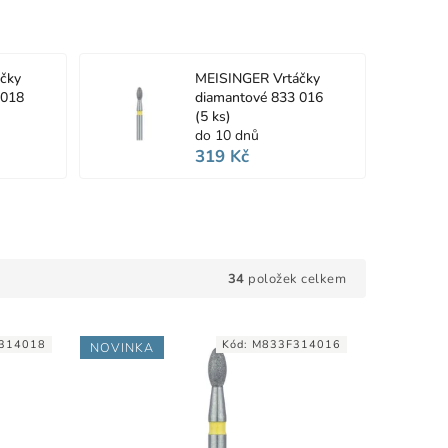
čky
MEISINGER Vrtáčky
 018
diamantové 833 016
(5 ks)
do 10 dnů
319 Kč
34
položek celkem
314018
Kód:
M833F314016
NOVINKA