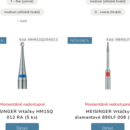
F - fine (jemné)
medium (středně hrubé)
medium (středně hrubé)
G - coarse (hrubé)
+ další
Kód:
MHM1SQ204012
Kód:
M890LF
KA
NOVINKA
Momentálně nedostupné
Momentálně nedostupn
SINGER Vrtáčky HM1SQ
MEISINGER Vrtáčky
012 RA (5 ks)
diamantové 890LF 008 (
Detail
Detail