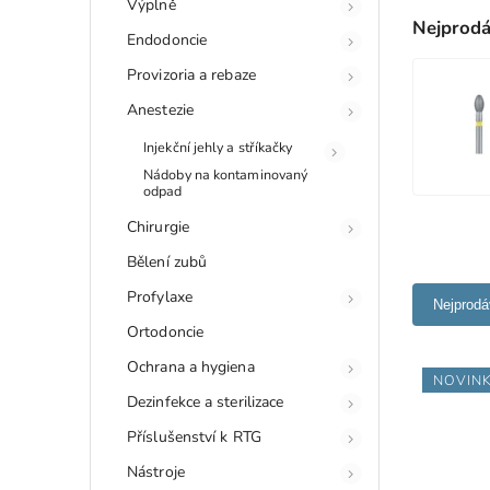
Výplně
Nejprodá
Endodoncie
Provizoria a rebaze
Anestezie
Injekční jehly a stříkačky
Nádoby na kontaminovaný
odpad
Chirurgie
Bělení zubů
Profylaxe
Nejprodá
Ortodoncie
Ochrana a hygiena
NOVIN
Dezinfekce a sterilizace
Příslušenství k RTG
Nástroje