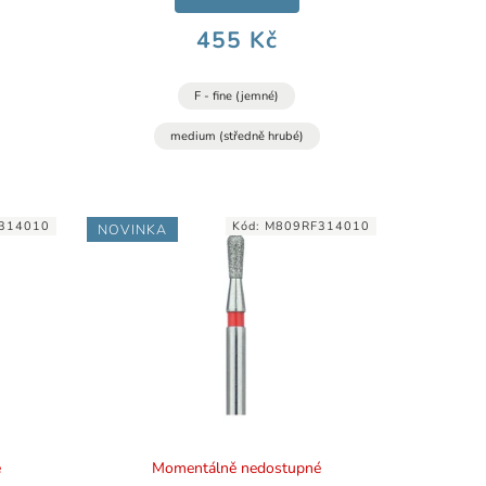
455 Kč
F - fine (jemné)
medium (středně hrubé)
314010
Kód:
M809RF314010
NOVINKA
é
Momentálně nedostupné