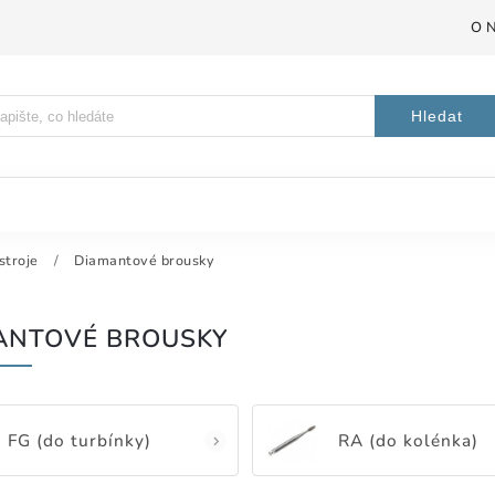
O 
Hledat
stroje
/
Diamantové brousky
ANTOVÉ BROUSKY
FG (do turbínky)
RA (do kolénka)