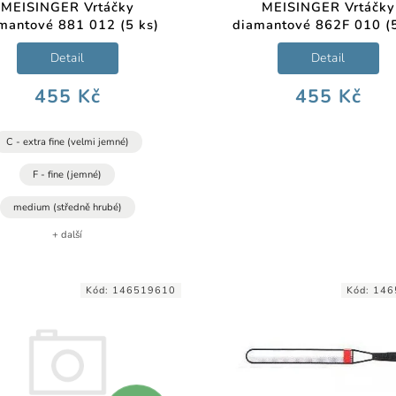
MEISINGER Vrtáčky
MEISINGER Vrtáčky
mantové 881 012 (5 ks)
diamantové 862F 010 (5
Detail
Detail
455 Kč
455 Kč
C - extra fine (velmi jemné)
F - fine (jemné)
medium (středně hrubé)
+ další
Kód:
146519610
Kód:
146