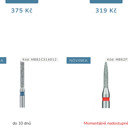
375 Kč
319 Kč
Kód:
M881C314012
Kód:
M862F
KA
NOVINKA
do 10 dnů
Momentálně nedostupn