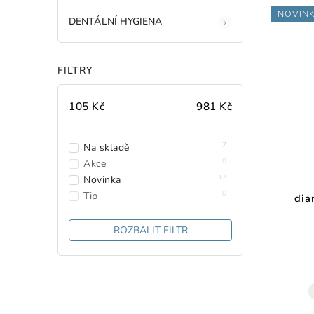
NOVIN
DENTÁLNÍ HYGIENA
FILTRY
105
Kč
981
Kč
7
Na skladě
0
Akce
12
Novinka
0
Tip
dia
ROZBALIT FILTR