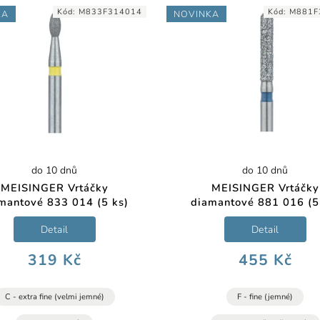
Kód:
M833F314014
Kód:
M881F
KA
NOVINKA
do 10 dnů
do 10 dnů
MEISINGER Vrtáčky
MEISINGER Vrtáčky
mantové 833 014 (5 ks)
diamantové 881 016 (5
Detail
Detail
319 Kč
455 Kč
C - extra fine (velmi jemné)
F - fine (jemné)