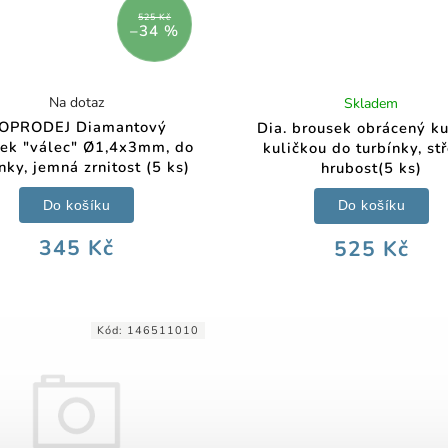
525 Kč
–34 %
Na dotaz
Skladem
OPRODEJ Diamantový
Dia. brousek obrácený ku
sek "válec" Ø1,4x3mm, do
kuličkou do turbínky, st
nky, jemná zrnitost (5 ks)
hrubost(5 ks)
Do košíku
Do košíku
345 Kč
525 Kč
Kód:
146511010