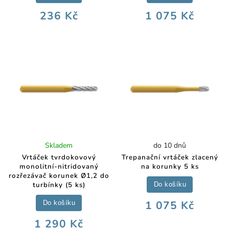
236 Kč
1 075 Kč
Skladem
do 10 dnů
Vrtáček tvrdokovový
Trepanační vrtáček zlacený
monolitní-nitridovaný
na korunky 5 ks
rozřezávač korunek Ø1,2 do
turbínky (5 ks)
Do košíku
1 075 Kč
Do košíku
1 290 Kč