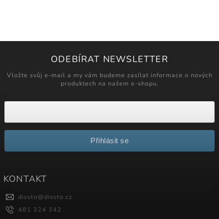
ODEBÍRAT NEWSLETTER
Vložte svůj e-mail a my vám budeme zasílat informace o nových
produktech na našem e-shopu.
Přihlásit se
KONTAKT
dissto
@
dissto.cz
481 324 342