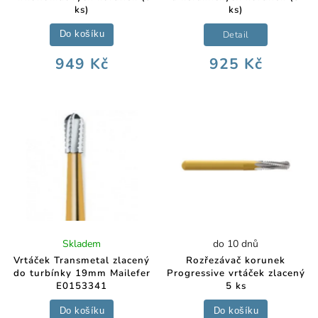
ks)
ks)
Detail
Do košíku
949 Kč
925 Kč
Skladem
do 10 dnů
Vrtáček Transmetal zlacený
Rozřezávač korunek
do turbínky 19mm Mailefer
Progressive vrtáček zlacený
E0153341
5 ks
Do košíku
Do košíku