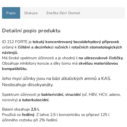
Popis
Diskuze
Značka
Dürr Dental
Detailní popis produktu
ID 212 FORTE je
tekutý koncentrovaný bezaldehydový přípravek
určený k
čištění a dezinfekci ručních i rotačních stomatologických
nástrojů.
Má široké spektrum účinnosti a je vhodný
i na ultrazvukové čističky.
Obsahuje inhibitory koroze a díky tomu má
skvělou materiálovou
kompatibilitu.
Jeho mycí účinky jsou na bázi alkalických aminů a KAS.
Neobsahuje diisokyanáty.
Spektrum účinnosti je
baktericidní, virucidní
(vč. HBV, HCV, adeno,
noroviry)
a tuberkulocidní.
Balení obsahuje
2,5 l.
Používá se
ředěný
. Z lahve 2,5 l koncentrátu se připraví 125 l
účinného roztoku při 2% ředění.