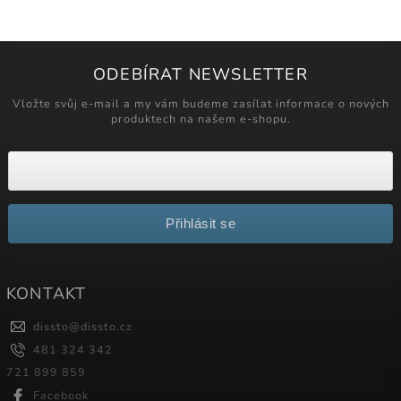
ODEBÍRAT NEWSLETTER
Vložte svůj e-mail a my vám budeme zasílat informace o nových
produktech na našem e-shopu.
Přihlásit se
KONTAKT
dissto
@
dissto.cz
481 324 342
721 899 859
Facebook