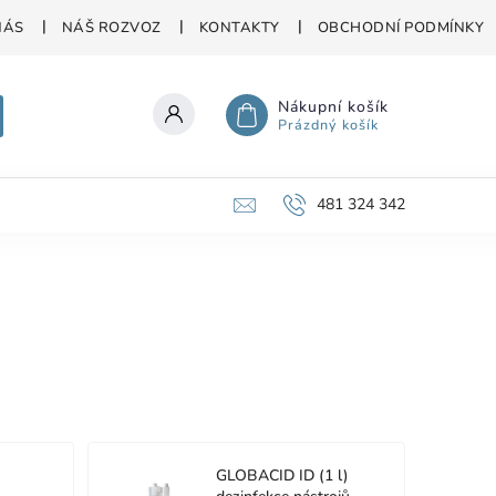
NÁS
NÁŠ ROZVOZ
KONTAKTY
OBCHODNÍ PODMÍNKY
Nákupní košík
Prázdný košík
481 324 342
GLOBACID ID (1 l)