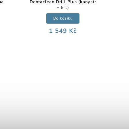
na
Dentaclean Drill Plus (kanystr
= 5 l)
Do košíku
1 549 Kč