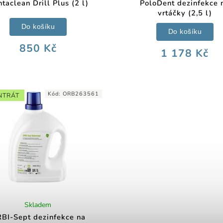
taclean Drill Plus (2 l)
PoloDent dezinfekce 
vrtáčky (2,5 l)
Do košíku
Do košíku
850 Kč
1 178 Kč
Kód:
ORB263561
NTRÁT
Skladem
BI-Sept dezinfekce na