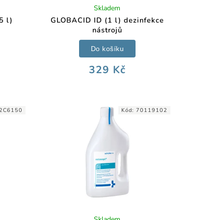
Skladem
5 l)
GLOBACID ID (1 l) dezinfekce
nástrojů
Do košíku
329 Kč
2C6150
Kód:
70119102
Skladem