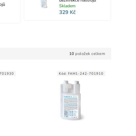
dezinfekce nástrojů
ojů
Skladem
329 Kč
10
položek celkem
701930
Kód:
FAM1-242-701910