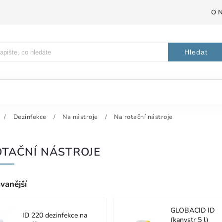
O 
Hledat
/
Dezinfekce
/
Na nástroje
/
Na rotační nástroje
OTAČNÍ NÁSTROJE
vanější
GLOBACID ID
ID 220 dezinfekce na
(kanystr 5 l)