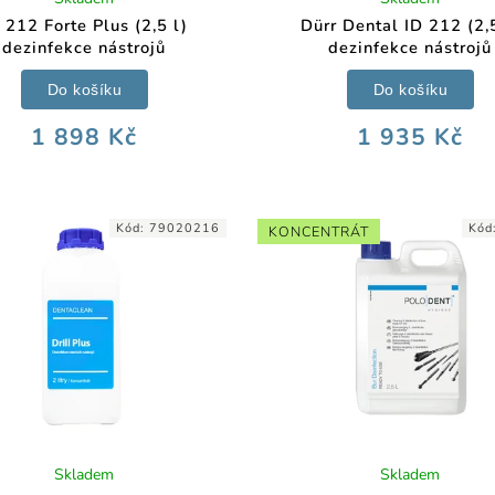
 212 Forte Plus (2,5 l)
Dürr Dental ID 212 (2,5
dezinfekce nástrojů
dezinfekce nástrojů
Do košíku
Do košíku
1 898 Kč
1 935 Kč
Kód:
79020216
Kód
KONCENTRÁT
Skladem
Skladem