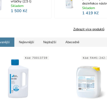
vrtáčky (2,5 l)
dezinfekce nástr
Skladem
Skladem
1 500 Kč
1 419 Kč
Zobrazit více produktů
vanější
Nejlevnější
Nejdražší
Abecedně
Kód:
70013739
Kód:
FAM1-242-