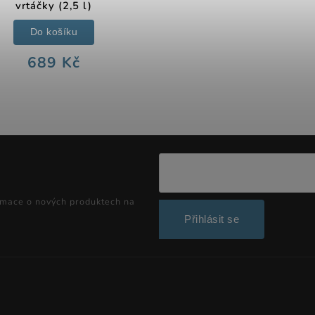
vrtáčky (2,5 l)
Do košíku
689 Kč
rmace o nových produktech na
Přihlásit se