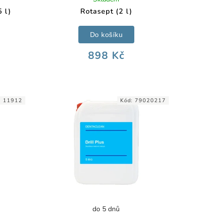
 l)
Rotasept (2 l)
Do košíku
898 Kč
:
11912
Kód:
79020217
do 5 dnů