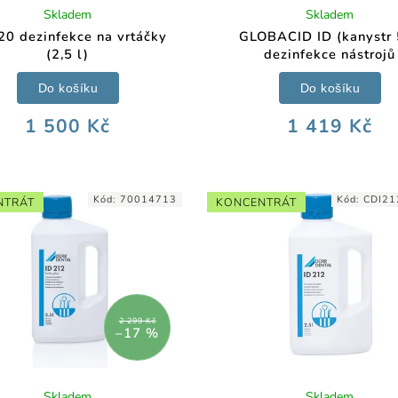
Skladem
Skladem
20 dezinfekce na vrtáčky
GLOBACID ID (kanystr 
(2,5 l)
dezinfekce nástrojů
Do košíku
Do košíku
1 500 Kč
1 419 Kč
Kód:
70014713
Kód:
CDI21
NTRÁT
KONCENTRÁT
2 299 Kč
–17 %
Skladem
Skladem