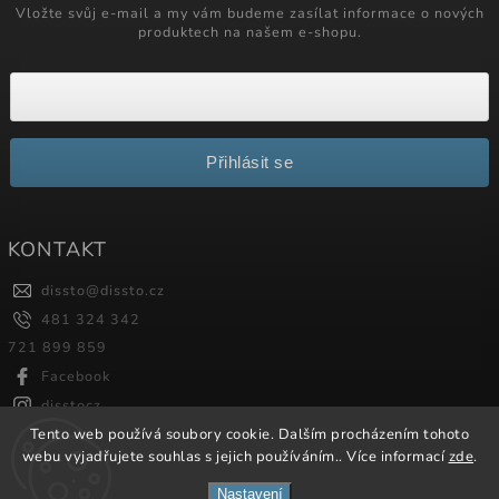
Vložte svůj e-mail a my vám budeme zasílat informace o nových
produktech na našem e-shopu.
Přihlásit se
KONTAKT
dissto
@
dissto.cz
481 324 342
721 899 859
Facebook
disstocz
Tento web používá soubory cookie. Dalším procházením tohoto
webu vyjadřujete souhlas s jejich používáním.. Více informací
zde
.
Copyright 2026
Dissto
. Všechna práva vyhrazena.
Nastavení