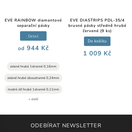
EVE RAINBOW diamantové
EVE DIASTRIPS PDL-35/4
separační pásky
brusné pásky středně hrubé
červené (9 ks)
Detail
Do košíku
944 Kč
od
1 009 Kč
zelené hrubé 1stranné 0,16mm
zelené hrubé oboustranné 0,24mm
modré stř.hrubé 1stranné 0,11mm
+ další
ODEBÍRAT NEWSLETTER