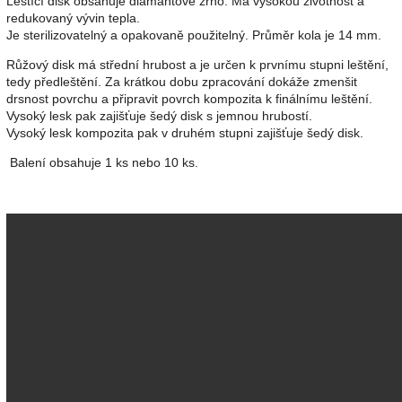
Leštící disk obsahuje diamantové zrno. Má vysokou životnost a
redukovaný vývin tepla.
Je sterilizovatelný a opakovaně použitelný. Průměr kola je 14 mm.
Růžový disk má střední hrubost a je určen k prvnímu stupni leštění,
tedy předleštění. Za krátkou dobu zpracování dokáže zmenšit
drsnost povrchu a připravit povrch kompozita k finálnímu leštění.
Vysoký lesk pak zajišťuje šedý disk s jemnou hrubostí.
Vysoký lesk kompozita pak v druhém stupni zajišťuje šedý disk.
Balení obsahuje 1 ks nebo 10 ks.