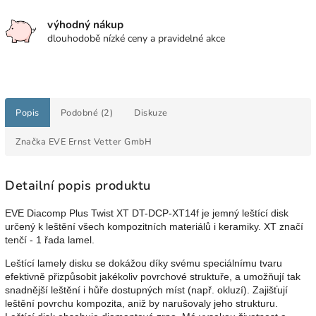
výhodný nákup
dlouhodobě nízké ceny a pravidelné akce
Popis
Podobné (2)
Diskuze
Značka
EVE Ernst Vetter GmbH
Detailní popis produktu
EVE Diacomp Plus Twist XT DT-DCP-XT14f je jemný leštící disk
určený k leštění všech kompozitních materiálů i keramiky. XT značí
tenčí - 1 řada lamel.
Leštící lamely disku se dokážou díky svému speciálnímu tvaru
efektivně přizpůsobit jakékoliv povrchové struktuře, a umožňují tak
snadnější leštění i hůře dostupných míst (např. okluzí). Zajišťují
leštění povrchu kompozita, aniž by narušovaly jeho strukturu.