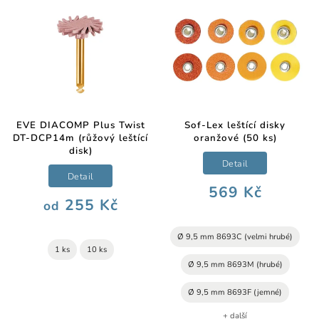
EVE DIACOMP Plus Twist
Sof-Lex leštící disky
DT-DCP14m (růžový leštící
oranžové (50 ks)
disk)
Detail
Detail
569 Kč
255 Kč
od
Ø 9,5 mm 8693C (velmi hrubé)
1 ks
10 ks
Ø 9,5 mm 8693M (hrubé)
Ø 9,5 mm 8693F (jemné)
+ další