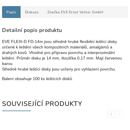
Popis
Diskuze
Značka
EVE Ernst Vetter GmbH
Detailní popis produktu
EVE FLEXI-D FD-14m jsou středně hrubé flexibilní leštící disky
určené k leštění všech kompozitních materiálů, amalgámů a
drahých kovů. Vhodné pro přípravu povrchu a interproximální
leštění. Průměr disku je 14 mm, tloušťka 0,17 mm. Mají červenou
barvu.
Středně hrubé leštící disky jsou určeny pro vyhlazení povrchu.
Balení obsahuje 100 ks leštících disků.
SOUVISEJÍCÍ PRODUKTY
Previous
Next