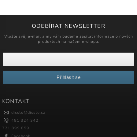
ODEBÍRAT NEWSLETTER
Vložte svůj e-mail a my vám budeme zasílat informace o nových
produktech na našem e-shopu.
Přihlásit se
KONTAKT
dissto
@
dissto.cz
481 324 342
721 899 859
Facebook