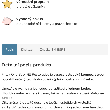
věrnostní program
pro stálé zákazníky
výhodný nákup
dlouhodobě nízké ceny a pravidelné akce
Popis
Diskuze
Značka
3M ESPE
Detailní popis produktu
Filtek One Bulk Fill Restorative je
vysoce estetický kompozit typu
bulk-fill
určený pro zhotovování výplní
v postranním úseku.
Umožňuje rychlou a jednoduchou aplikaci
v jednom kroku
.
Hloubka vytvrzení je až 5 mm
, takže není nutné vrstvení.
Výborně
zatéká.
Díky zvýšené opacitě dosahuje lepších estetických výsledků
a díky 3M technologii nanofilního plniva má
vysokou mechanickou