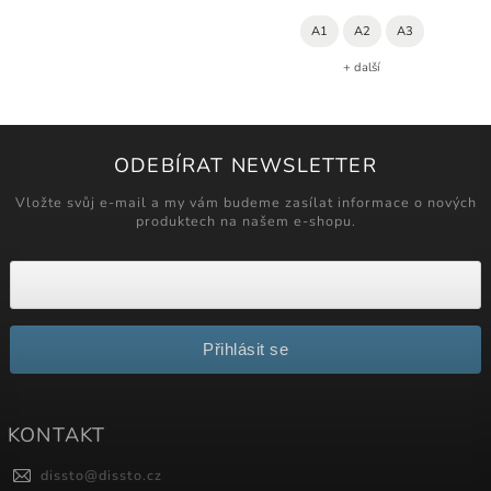
A1
A2
A3
+ další
ODEBÍRAT NEWSLETTER
Vložte svůj e-mail a my vám budeme zasílat informace o nových
produktech na našem e-shopu.
Přihlásit se
KONTAKT
dissto
@
dissto.cz