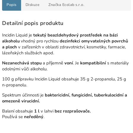
Popis
Diskuze
Značka
Ecolab s.r.o.
Detailní popis produktu
Incidin Liquid je
tekutý beazldehydový prostředek na bázi
alkoholu
vhodný pro rychlou
dezinfekci omyvatelných povrchů
a ploch
v zařízeních v oblasti zdravotnictví, kosmetiky, farmacie,
lázeňských službách apod.
Nezanechává stopu
a příjemně
voní
. Je
kompatibilní
s materiály
odolnými vůči alkoholu.
100 g přípravku Incidin Liquid obsahuje 35 g 2-propanolu, 25 g
n-propanolu.
Spektrum účinnosti je
baktericidní, fungicidní, tuberkulocidní a
omezeně virucidní.
Balení obsahuje
1 l
v lahvi
bez rozprašovače.
Používá se
neředěný
.