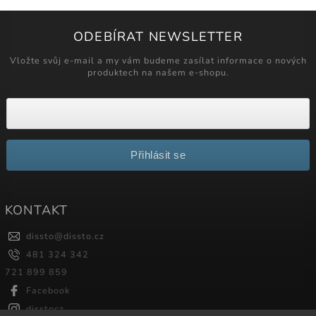
ODEBÍRAT NEWSLETTER
Vložte svůj e-mail a my vám budeme zasílat informace o nových
produktech na našem e-shopu.
Přihlásit se
KONTAKT
dissto
@
dissto.cz
481 324 342
721 899 859
Facebook
disstocz