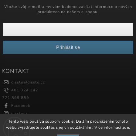
Vložte svůj e-mail a my vám budeme zasílat informace o nových
produktech na našem e-shopu.
Přihlásit se
KONTAKT
dissto
@
dissto.cz
481 324 342
721 899 859
Facebook
disstocz
Tento web používá soubory cookie. Dalším procházením tohoto
webu vyjadřujete souhlas s jejich používáním.. Více informací
zde
.
Copyright 2026
Dissto
. Všechna práva vyhrazena.