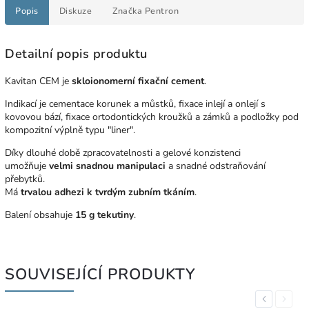
Popis
Diskuze
Značka
Pentron
Detailní popis produktu
Kavitan CEM je
skloionomerní fixační cement
.
Indikací je cementace korunek a můstků, fixace inlejí a onlejí s
kovovou bází, fixace ortodontických kroužků a zámků a podložky pod
kompozitní výplně typu "liner".
Díky dlouhé době zpracovatelnosti a gelové konzistenci
umožňuje
velmi snadnou manipulaci
a snadné odstraňování
přebytků.
Má
trvalou adhezi k tvrdým zubním tkáním
.
Balení obsahuje
15 g tekutiny
.
SOUVISEJÍCÍ PRODUKTY
Previous
Next