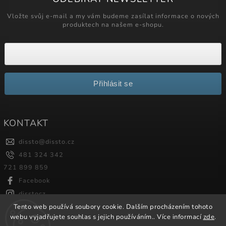
Vložte svůj e-mail a my vám budeme zasílat informace o nových
produktech na našem e-shopu.
Přihlásit se
KONTAKT
dissto
@
dissto.cz
481 324 342
721 899 859
Facebook
disstocz
Tento web používá soubory cookie. Dalším procházením tohoto
webu vyjadřujete souhlas s jejich používáním.. Více informací
zde
.
Copyright 2026
Dissto
. Všechna práva vyhrazena.