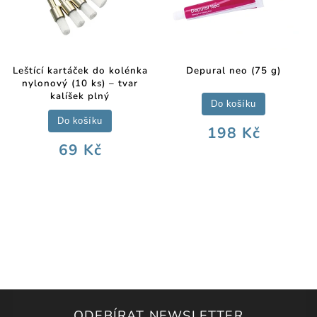
Leštící kartáček do kolénka
Depural neo (75 g)
nylonový (10 ks) – tvar
kalíšek plný
Do košíku
Do košíku
198 Kč
69 Kč
ODEBÍRAT NEWSLETTER