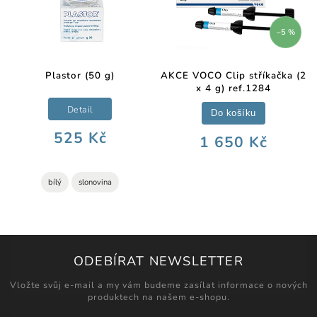
–5 %
Plastor (50 g)
AKCE VOCO Clip stříkačka (2
x 4 g) ref.1284
Detail
Do košíku
525 Kč
1 650 Kč
bílý
slonovina
ODEBÍRAT NEWSLETTER
Vložte svůj e-mail a my vám budeme zasílat informace o nových
produktech na našem e-shopu.