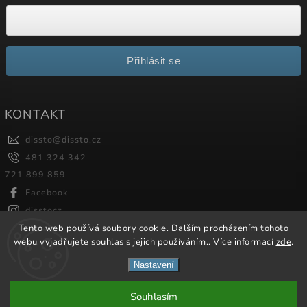
Přihlásit se
KONTAKT
dissto
@
dissto.cz
481 324 342
721 899 859
Facebook
disstocz
Tento web používá soubory cookie. Dalším procházením tohoto
webu vyjadřujete souhlas s jejich používáním.. Více informací
zde
.
Copyright 2026
Dissto
. Všechna práva vyhrazena.
Nastavení
Vytvořil
Shoptet
| Design
Shoptak.cz.
Souhlasím