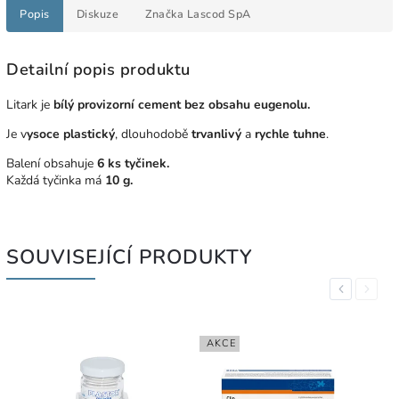
Popis
Diskuze
Značka
Lascod SpA
Detailní popis produktu
Litark je
bílý provizorní cement bez obsahu eugenolu.
Je v
ysoce plastický
, dlouhodobě
trvanlivý
a
rychle tuhne
.
Balení obsahuje
6 ks tyčinek.
Každá tyčinka má
10 g.
SOUVISEJÍCÍ PRODUKTY
Previous
Next
AKCE