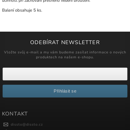
účinnost při zachování přesného vedení broušení.
Balení obsahuje 5 ks.
ODEBÍRAT NEWSLETTER
Vložte svůj e-mail a my vám budeme zasílat informace o nových
produktech na našem e-shopu.
Přihlásit se
KONTAKT
dissto
@
dissto.cz