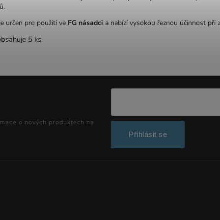
ů.
je určen pro použití ve
FG násadci
a nabízí vysokou řeznou účinnost při 
obsahuje 5 ks.
rmace o nových produktech na
Přihlásit se