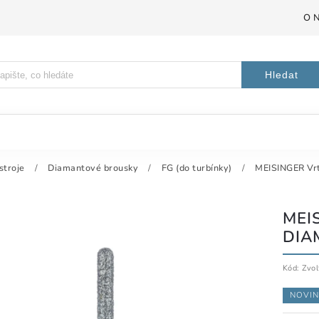
O 
Hledat
stroje
/
Diamantové brousky
/
FG (do turbínky)
/
MEISINGER Vrt
MEI
DIA
Kód:
Zvol
NOVIN