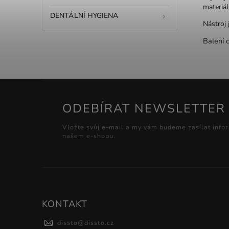
materiál
DENTÁLNÍ HYGIENA
Nástroj 
Balení 
ODEBÍRAT NEWSLETTER
Vložte svůj e-mail a my vám budeme zasílat info
našem e-shopu.
KONTAKT
dissto
@
dissto.cz