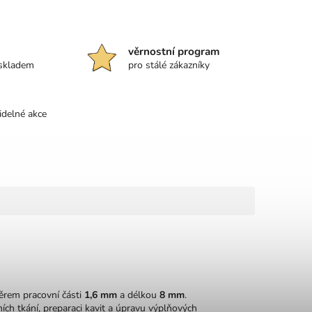
věrnostní program
 skladem
pro stálé zákazníky
idelné akce
ěrem pracovní části
1,6 mm
a délkou
8 mm
.
ích tkání, preparaci kavit a úpravu výplňových