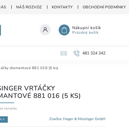
NÁS
NÁŠ ROZVOZ
KONTAKTY
OBCHODNÍ PODMÍNKY
Nákupní košík
Prázdný košík
481 324 342
áčky diamantové 881 016 (5 ks)
SINGER VRTÁČKY
MANTOVÉ 881 016 (5 KS)
te variantu
Značka:
Hager & Meisinger GmbH
KA