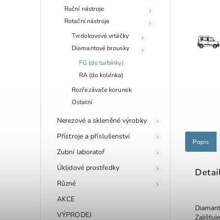
Ruční nástroje
Rotační nástroje
Tvrdokovové vrtáčky
Diamantové brousky
FG (do turbínky)
RA (do kolénka)
Rozřezávače korunek
Ostatní
Nerezové a skleněné výrobky
Přístroje a příslušenství
Popis
Zubní laboratoř
Úklidové prostředky
Detai
Různé
AKCE
Diaman
VÝPRODEJ
Zajišťuj