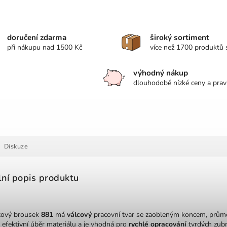
doručení zdarma
široký sortiment
při nákupu nad 1500 Kč
více než 1700 produktů
výhodný nákup
dlouhodobě nízké ceny a prav
Diskuze
lní popis produktu
tový brousek
881
má
válcový
pracovní tvar se zaobleným koncem, prům
e efektivní úběr materiálu a je vhodná pro
rychlé opracování
tvrdých zubn