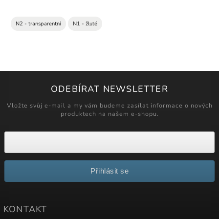
N2 - transparentní
N1 - žluté
ODEBÍRAT NEWSLETTER
Vložte svůj e-mail a my vám budeme zasílat informace o nových
produktech na našem e-shopu.
Přihlásit se
KONTAKT