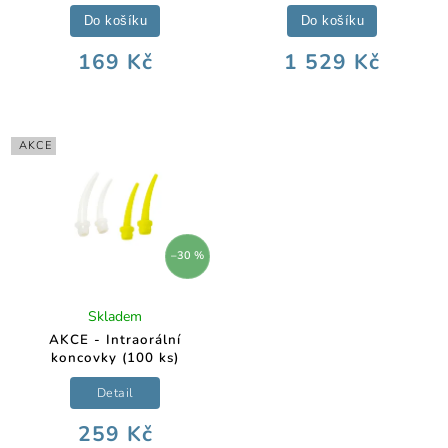
Do košíku
Do košíku
169 Kč
1 529 Kč
AKCE
–30 %
Skladem
AKCE - Intraorální
koncovky (100 ks)
Detail
259 Kč