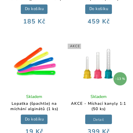
Do košíku
Do košíku
185 Kč
459 Kč
AKCE
–13 %
Skladem
Skladem
Lopatka (špachtle) na
AKCE - Míchací kanyly 1:1
míchání alginátů (1 ks)
(50 ks)
Detail
Do košíku
19 Kč
399 Kč