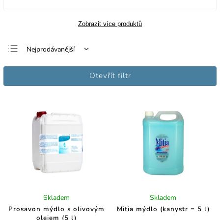
Zobrazit více produktů
Nejprodávanější
Nejlevnější
Otevřít filtr
Nejdražší
Abecedně
Skladem
Skladem
Prosavon mýdlo s olivovým
Mitia mýdlo (kanystr = 5 l)
olejem (5 l)