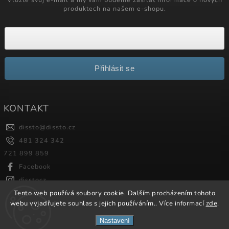
produktech na našem e-shopu.
Přihlásit se
KONTAKT
dissto
@
dissto.cz
481 324 342
721 899 859
Facebook
disstocz
Tento web používá soubory cookie. Dalším procházením tohoto
webu vyjadřujete souhlas s jejich používáním.. Více informací
zde
.
Copyright 2026
Dissto
. Všechna práva vyhrazena.
Nastavení
Vytvořil
Shoptet
| Design
Shoptak.cz.